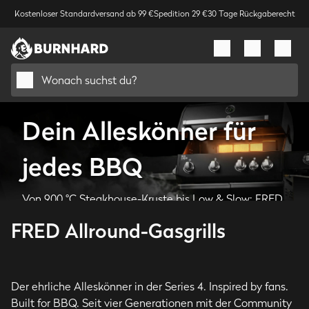
Kostenloser Standardversand ab 99 €
Spedition 29 €
30 Tage Rückgaberecht
Wonach suchst du?
Dein Alleskönner für
jedes BBQ
Von 900 °C Steakhouse-Kruste bis Low & Slow: FRED
gibt’s in drei Ausstattungen und vier Größen – damit du
FRED Allround-Gasgrills
genau den Grill findest, der zu deinem BBQ passt.
Der ehrliche Alleskönner in der Series 4. Inspired by fans.
Built for BBQ. Seit vier Generationen mit der Community