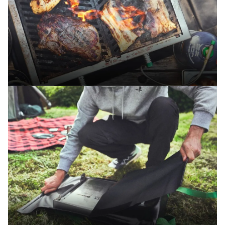
Power, wie die Großen
Betrieben mit Gaskartuschen & stufenlos
regelbaren Edelstahlbrennern liefern die kleinen
Hitze-Biester bis zu 500 °C für geiles BBQ, wie
zuhause!