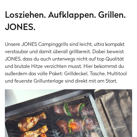
Losziehen. Aufklappen. Grillen.
JONES.
Unsere JONES Campinggrills sind leicht, ultra kompakt
verstaubar und damit überall grillbereit. Dabei beweist
JONES, dass du auch unterwegs nicht auf top Qualität
und brutale Hitze verzichten musst. Hier bekommst du
außerdem das volle Paket: Grilldeckel, Tasche, Multitool
und feuerste Grillunterlage sind direkt mit am Start.
Ready to grill in 1 Minute
Mobile Campinggrills
Dank Klappunktion und innovativem FitnFire™
BBQ zum Mitnehmen gefällig? Mit unseren
System in Nullkommanix aufgebaut & grillbererit –
kleinen, leichten, faltbaren JONES Camping-
Gasgrills kannst du unterwegs geil grillen, egal wo!
ohne Werkzeug oder kompliziertes Stecken!