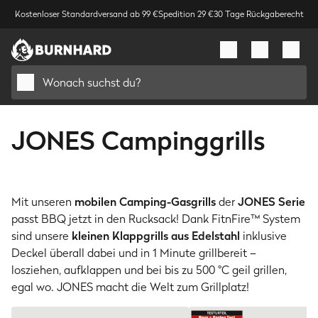
Kostenloser Standardversand ab 99 €
Spedition 29 €
30 Tage Rückgaberecht
Wonach suchst du?
JONES Campinggrills
Mit unseren
mobilen Camping-Gasgrills
der
JONES Serie
passt BBQ jetzt in den Rucksack! Dank FitnFire™ System
sind unsere
kleinen Klappgrills aus Edelstahl
inklusive
Deckel überall dabei und in 1 Minute grillbereit –
losziehen, aufklappen und bei bis zu 500 °C geil grillen,
egal wo. JONES macht die Welt zum Grillplatz!