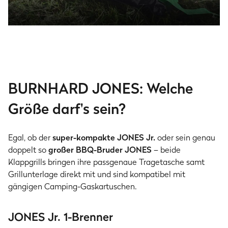
Zubehör für unterwegs
inklusive
BURNHARD JONES: Welche
Deckel für indirektes Grillen & optimale Hitze,
kompakte Tasche, feuerfeste Grillunterlage sowie
Größe darf's sein?
praktisches Multitool sind schon mit dabei.
Egal, ob der
super-kompakte JONES Jr.
oder sein genau
doppelt so
großer BBQ-Bruder JONES
– beide
Klappgrills bringen ihre passgenaue Tragetasche samt
Grillunterlage direkt mit und sind kompatibel mit
gängigen Camping-Gaskartuschen.
JONES Jr. 1-Brenner