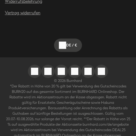
Widerrufsbelehrung
Vertrag widerrufen
DE
/
€
©
2026
Burnhard
*Der Rabatt in Höhe von 20 % gilt bei Verwendung des Gutscheincodes
BURN20 auf das gesamte Sortiment im BURNHARD Onlineshop. Der
Rabatte wird im Aktionszeitraum an der Kasse abgezogen. Rabatt nicht
gültig für Ersatzteile, Geschenkgutscheine sowie Hakuna
Produktversicherungen. Barauszahlung oder Anrechnung des Rabatts als
Guthaben auf künftige Bestellungen ist ausgeschlossen. Gültig vom
20.07.-10.08.2026, nur solange der Vorrat reicht. **Der Rabatt in Höhe von 25
% auf ausgewählte Produkte der Aktionsseite burnhard.com/de/angebote
wird im Aktionszeitraum bei Verwendung des Gutscheincodes DEAL25
automatisch im BURNHARD Onlineshop an der Kasse abgezogen.