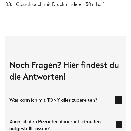
Gasschlauch mit Druckminderer (50 mbar)
Gewicht
Gewicht
14.5 kg
Abmessungen
Gesamtmaße
Noch Fragen? Hier findest du
24.8 × 47.7 × 58.5 cm
die Antworten!
Einschubhöhe
10 cm
Pizzastein
Was kann ich mit TONY alles zubereiten?
33 × 33 cm
Sicherheitshinweise
Kann ich den Pizzaofen dauerhaft draußen
aufgestellt lassen?