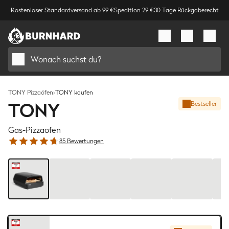
Kostenloser Standardversand ab 99 €
Spedition 29 €
30 Tage Rückgaberecht
Wonach suchst du?
TONY Pizzaöfen
›
TONY kaufen
TONY
Bestseller
Gas-Pizzaofen
85 Bewertungen
Bild
1
/
8