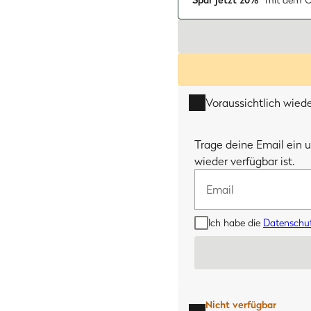
Spar jetzt 20%*
mit dem C
Voraussichtlich wied
Email
Trage deine Email ein u
wieder verfügbar ist.
Ich habe die
Datenschu
Nicht verfügbar