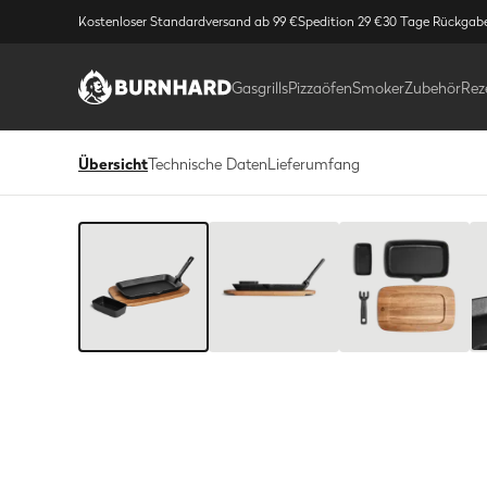
Kostenloser Standardversand ab 99 €
Spedition 29 €
30 Tage Rückgab
Gasgrills
Pizzaöfen
Smoker
Zubehör
Rez
Übersicht
Technische Daten
Lieferumfang
Bild
1
/
8