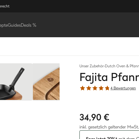
erecht
epte
Guides
Deals %
Unser Zubehör
›
Dutch Oven & Pfan
Fajita Pfan
4 Bewertungen
34,90 €
inkl. gesetzlich geltender MwSt.