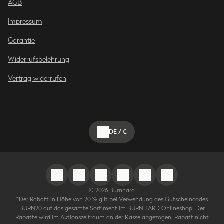
AGB
Impressum
Garantie
Widerrufsbelehrung
Vertrag widerrufen
DE
/
€
©
2026
Burnhard
*Der Rabatt in Höhe von 20 % gilt bei Verwendung des Gutscheincodes
BURN20 auf das gesamte Sortiment im BURNHARD Onlineshop. Der
Rabatte wird im Aktionszeitraum an der Kasse abgezogen. Rabatt nicht