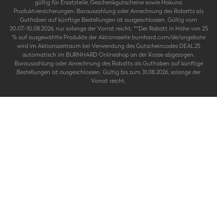
gültig für Ersatzteile, Geschenkgutscheine sowie Hakuna
Produktversicherungen. Barauszahlung oder Anrechnung des Rabatts als
Guthaben auf künftige Bestellungen ist ausgeschlossen. Gültig vom
20.07.-10.08.2026, nur solange der Vorrat reicht. **Der Rabatt in Höhe von 25
% auf ausgewählte Produkte der Aktionsseite burnhard.com/de/angebote
wird im Aktionszeitraum bei Verwendung des Gutscheincodes DEAL25
automatisch im BURNHARD Onlineshop an der Kasse abgezogen.
Barauszahlung oder Anrechnung des Rabatts als Guthaben auf künftige
Bestellungen ist ausgeschlossen. Gültig bis zum 31.08.2026, solange der
Vorrat reicht.