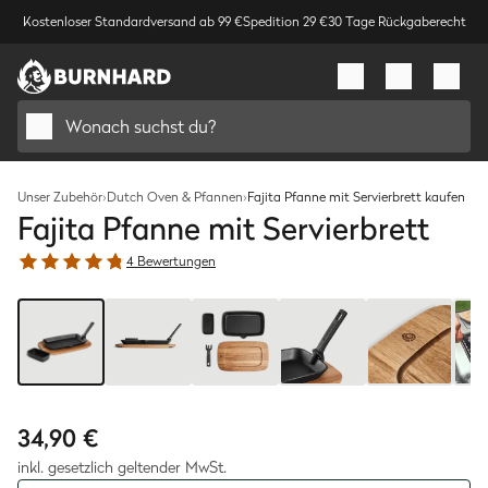
Kostenloser Standardversand ab 99 €
Spedition 29 €
30 Tage Rückgaberecht
Wonach suchst du?
Unser Zubehör
›
Dutch Oven & Pfannen
›
Fajita Pfanne mit Servierbrett kaufen
Fajita Pfanne mit Servierbrett
4 Bewertungen
Bild
1
/
8
34,90 €
inkl. gesetzlich geltender MwSt.