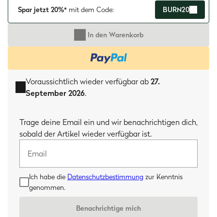
Spar jetzt 20%*
mit dem Code:
BURN20
In den Warenkorb
Voraussichtlich wieder verfügbar ab
27.
September 2026
.
Email
Trage deine Email ein und wir benachrichtigen dich,
sobald der Artikel wieder verfügbar ist.
Ich habe die
Datenschutzbestimmung
zur Kenntnis
genommen.
Benachrichtige mich