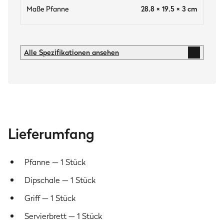
Maße Pfanne
28.8 × 19.5 × 3 cm
Technische Daten
Alle Spezifikationen ansehen
Material Pfanne + Dipschale
Gusseisen
Material Griff
Gusseisen
Material Servierbrett
Lieferumfang
Akazienholz
Artikelnummer
Pfanne — 1 Stück
946107
Dipschale — 1 Stück
Anzahl Pakete
Griff — 1 Stück
1 Stück
Servierbrett — 1 Stück