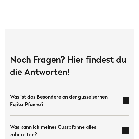
Abmessungen
Maße Pfanne
28.8 × 19.5 × 3 cm
Maße Dipschale
14.5 × 7.6 × 3.5 cm
Maße Holzbrett
Noch Fragen? Hier findest du
36.4 × 21.8 × 1.8 cm
die Antworten!
Herstellerinformation
Burnhard GmbH
Heesenstraße 31
Was ist das Besondere an der gusseisernen
40549 Düsseldorf
Fajita-Pfanne?
Deutschland
www.burnhard.com/de
massive Gusseisen
Was kann ich meiner Gusspfanne alles
Downloads
zubereiten?