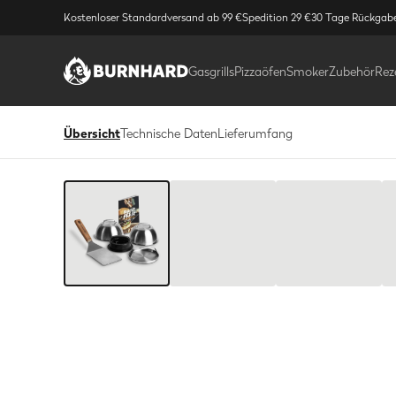
Kostenloser Standardversand ab 99 €
Spedition 29 €
30 Tage Rückgab
Gasgrills
Pizzaöfen
Smoker
Zubehör
Rez
Übersicht
Technische Daten
Lieferumfang
Bild
1
/
8