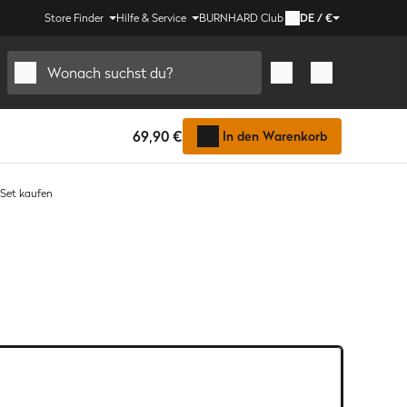
Store Finder
Hilfe & Service
BURNHARD Club
DE
/
€
Wonach suchst du?
69,90 €
In den Warenkorb
Set kaufen