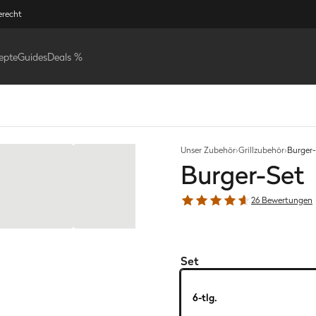
erecht
epte
Guides
Deals %
Unser Zubehör
›
Grillzubehör
›
Burger-
Burger-Set
26 Bewertungen
Set
6-tlg.