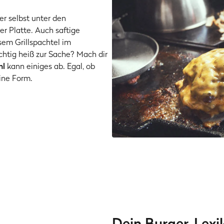
r selbst unter den
er Platte. Auch saftige
sem Grillspachtel im
htig heiß zur Sache? Mach dir
hl
kann einiges ab. Egal, ob
ine Form.
Dein Burger-Lexi