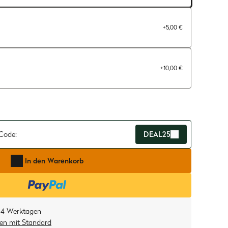
+
5,00 €
+
10,00 €
Code:
DEAL25
In den Warenkorb
-4 Werktagen
ten
mit
Standard