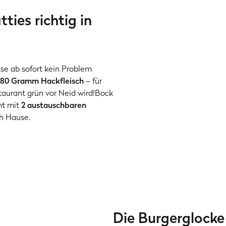
ties richtig in
sse ab sofort kein Problem
 180 Gramm Hackfleisch
– für
taurant grün vor Neid wird!Bock
mt mit
2 austauschbaren
ch Hause.
Die Burgerglocke