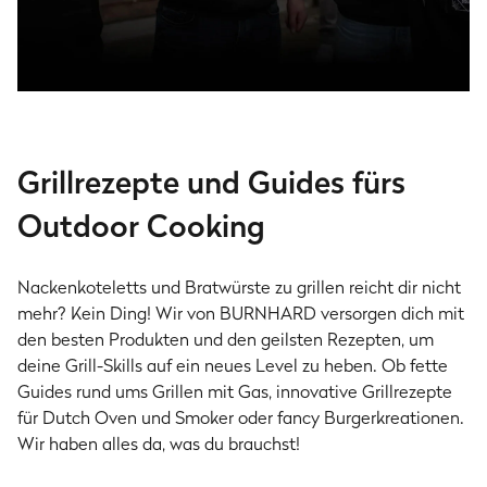
BURNHARD Club - werde Mitglied!
Als Teil unserer brandheißen Community erfährst
Grillrezepte und Guides fürs
du als einer der ersten von Produktneuheiten und
Outdoor Cooking
sicherst dir exklusive Vorteile!
Kostenlos anmelden
Nackenkoteletts und Bratwürste zu grillen reicht dir nicht
mehr? Kein Ding! Wir von BURNHARD versorgen dich mit
den besten Produkten und den geilsten Rezepten, um
deine Grill-Skills auf ein neues Level zu heben. Ob fette
Guides rund ums Grillen mit Gas, innovative Grillrezepte
für Dutch Oven und Smoker oder fancy Burgerkreationen.
Wir haben alles da, was du brauchst!