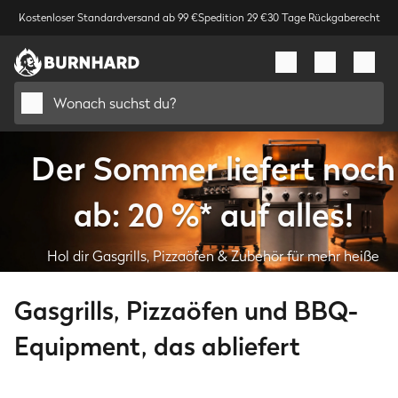
Kostenloser Standardversand ab 99 €
Spedition 29 €
30 Tage Rückgaberecht
Wonach suchst du?
Der Sommer liefert noch
ab: 20 %* auf alles!
Hol dir Gasgrills, Pizzaöfen & Zubehör für mehr heiße
Grillabende.
Gasgrills, Pizzaöfen und BBQ-
Deal sichern
Equipment, das abliefert