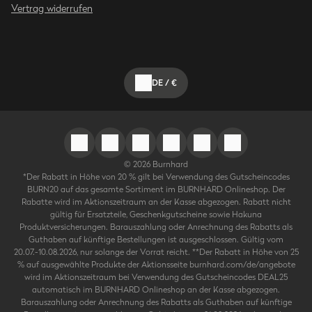
Vertrag widerrufen
DE
/
€
©
2026
Burnhard
*Der Rabatt in Höhe von 20 % gilt bei Verwendung des Gutscheincodes
BURN20 auf das gesamte Sortiment im BURNHARD Onlineshop. Der
Rabatte wird im Aktionszeitraum an der Kasse abgezogen. Rabatt nicht
gültig für Ersatzteile, Geschenkgutscheine sowie Hakuna
Produktversicherungen. Barauszahlung oder Anrechnung des Rabatts als
Guthaben auf künftige Bestellungen ist ausgeschlossen. Gültig vom
20.07.-10.08.2026, nur solange der Vorrat reicht. **Der Rabatt in Höhe von 25
% auf ausgewählte Produkte der Aktionsseite burnhard.com/de/angebote
wird im Aktionszeitraum bei Verwendung des Gutscheincodes DEAL25
automatisch im BURNHARD Onlineshop an der Kasse abgezogen.
Barauszahlung oder Anrechnung des Rabatts als Guthaben auf künftige