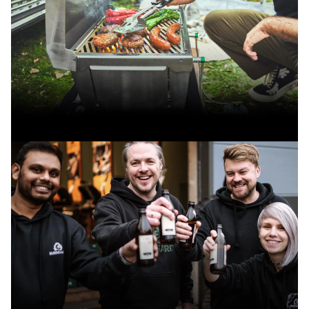
Zur EARL Serie
JONES Camping-Gasgrill: mobil,
aufklappbar und in 1 Minute
grillbereit!
JONES Serie entdecken