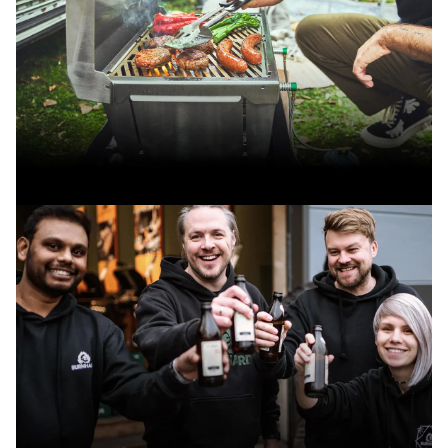
Zur EARL Serie
JONES Camping-Gasgrill: mobil,
aufklappbar und in 1 Minute
grillbereit!
JONES Serie entdecken