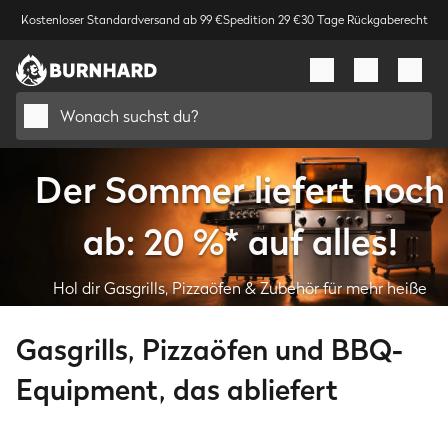
Kostenloser Standardversand ab 99 €
Spedition 29 €
30 Tage Rückgaberecht
Wonach suchst du?
Der Sommer liefert noch
ab: 20 %* auf alles!
Hol dir Gasgrills, Pizzaöfen & Zubehör für mehr heiße
Grillabende.
Gasgrills, Pizzaöfen und BBQ-
Deal sichern
Equipment, das abliefert