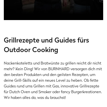
BURNHARD Club - werde Mitglied!
Als Teil unserer brandheißen Community erfährst
Grillrezepte und Guides fürs
du als einer der ersten von Produktneuheiten und
Outdoor Cooking
sicherst dir exklusive Vorteile!
Kostenlos anmelden
Nackenkoteletts und Bratwürste zu grillen reicht dir nicht
mehr? Kein Ding! Wir von BURNHARD versorgen dich mit
den besten Produkten und den geilsten Rezepten, um
deine Grill-Skills auf ein neues Level zu heben. Ob fette
Guides rund ums Grillen mit Gas, innovative Grillrezepte
für Dutch Oven und Smoker oder fancy Burgerkreationen.
Wir haben alles da, was du brauchst!