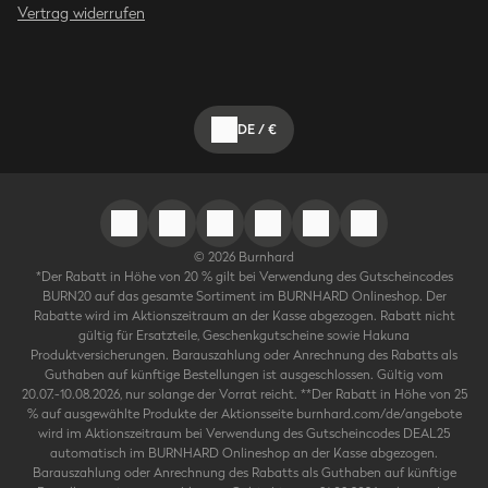
Vertrag widerrufen
DE
/
€
©
2026
Burnhard
*Der Rabatt in Höhe von 20 % gilt bei Verwendung des Gutscheincodes
BURN20 auf das gesamte Sortiment im BURNHARD Onlineshop. Der
Rabatte wird im Aktionszeitraum an der Kasse abgezogen. Rabatt nicht
gültig für Ersatzteile, Geschenkgutscheine sowie Hakuna
Produktversicherungen. Barauszahlung oder Anrechnung des Rabatts als
Guthaben auf künftige Bestellungen ist ausgeschlossen. Gültig vom
20.07.-10.08.2026, nur solange der Vorrat reicht. **Der Rabatt in Höhe von 25
% auf ausgewählte Produkte der Aktionsseite burnhard.com/de/angebote
wird im Aktionszeitraum bei Verwendung des Gutscheincodes DEAL25
automatisch im BURNHARD Onlineshop an der Kasse abgezogen.
Barauszahlung oder Anrechnung des Rabatts als Guthaben auf künftige