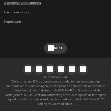
Algemene voorwaarden
Privacyverklaring
Impressum
NL
/
€
©
2026
Burnhard
*De korting van 35% op geselecteerde producten op de actiepagina
burnhard.com/nl/aanbiedingen wordt tijdens de actieperiode automatisch
afgetrokken bij het afrekenen in de BURNHARD online shop met de
kortingscode HOT35. Contante uitbetaling of verrekening van de korting als
tegoed op toekomstige bestellingen is uitgesloten. Geldig tot 30-04-2026,
zolang de voorraad strekt.