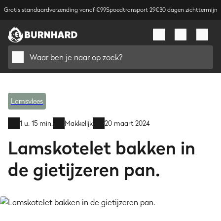
Gratis standaardverzending vanaf €99
Spoedtransport 29€
30 dagen zichttermijn
Waar ben je naar op zoek?
Lamsvlees
1 u. 15 min.
Makkelijk
20 maart 2024
Lamskotelet bakken in
de gietijzeren pan.