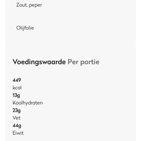
Zout, peper
Olijfolie
Voedingswaarde
Per portie
449
kcal
13
g
Koolhydraten
23
g
Vet
44
g
Eiwit