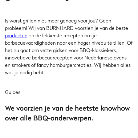
Is worst grillen niet meer genoeg voor jou? Geen
probleem! Wij van BURNHARD voorzien je van de beste
producten
en de lekkerste recepten om je
barbecuevaardigheden naar een hoger niveau te tillen. Of
het nu gaat om vette gidsen voor BBQ-klassiekers,
innovatieve barbecuerecepten voor Nederlandse ovens
en smokers of fancy hamburgercreaties. Wij hebben alles
wat je nodig hebt!
Guides
We voorzien je van de heetste knowhow
Gas BBQ
Gas BBQ
Grillrooster:
Gasfles aansluiten -
over alle BBQ-onderwerpen.
Roestvrij staal of
zo doe je dat
Gas BBQ
Dutch Oven & Gietijzer
Gasgrill
Dutch Oven
gietijzer - welke is
accessoires: Wat
Koopgids - alles
beter?
Accessoires
Pizzaoven