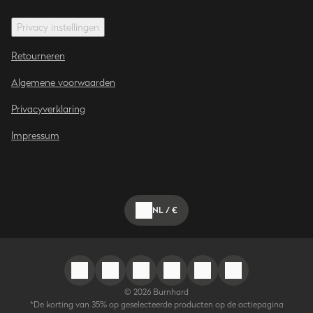
Privacy instellingen
Retourneren
Algemene voorwaarden
Privacyverklaring
Impressum
NL
/
€
©
2026
Burnhard
*De korting van 35% op geselecteerde producten op de actiepagina