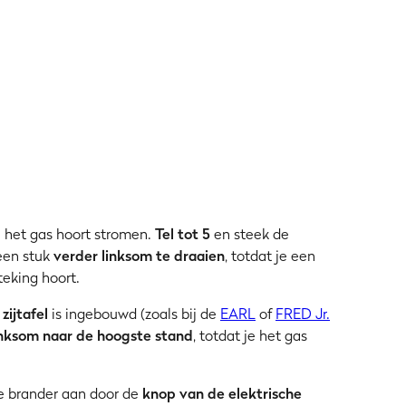
je het gas hoort stromen.
Tel tot 5
en steek de
een stuk
verder linksom te draaien
, totdat je een
eking hoort.
e
zijtafel
is ingebouwd (zoals bij de
EARL
of
FRED Jr.
inksom naar de hoogste stand
, totdat je het gas
e brander aan door de
knop van de elektrische