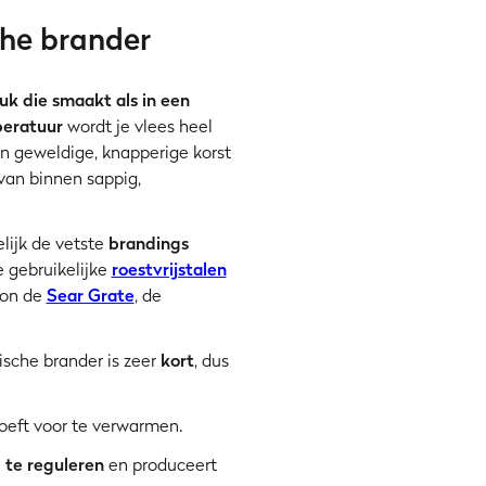
he brander
uk die smaakt als in een
peratuur
wordt je vlees heel
en geweldige, knapperige korst
van binnen sappig,
lijk de vetste
brandings
e gebruikelijke
roestvrijstalen
oon de
Sear Grate
, de
sche brander is zeer
kort
, dus
 hoeft voor te verwarmen.
l
te reguleren
en produceert