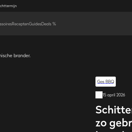
ichttermijn
ssoires
Recepten
Guides
Deals %
Gas BBQ
15 april 2026
Schitte
zo gebr