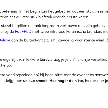
t
oefening.
In het begin kan het gebeuren dat een stuk vlees ve
teen het duurste stuk biefstuk voor de eerste keren.
 stand
te grillen en raak langzaam vertrouwd met zijn gebruik 
al bij de
Fat FRED
met twee infrarood keramische branders moet
Deluxe
aan de buitenkant zit, is hij
gevoelig voor sterke wind
. 
r eigenlijk zo'n lekkere
korst
, vraag je je af? Ik kan je vertelle
ctie
op.
ndere voedingsmiddelen) bij hoge hitte met de eveneens aanwe
cht krijgt een
unieke smaak
.
Hoe hoger de hitte, hoe sneller 