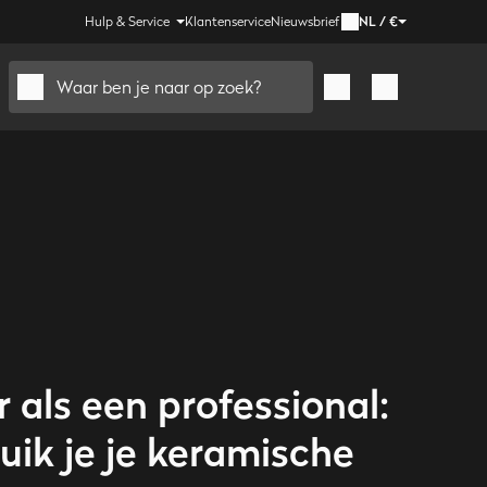
Hulp & Service
Klantenservice
Nieuwsbrief
NL
/
€
Waar ben je naar op zoek?
r als een professional:
uik je je keramische