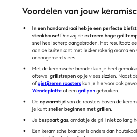
Voordelen van jouw keramisc
In een handomdraai heb je een perfecte biefst
steakhouse!
Dankzij de
extreem hoge grilltem
snel heel scherp aangebraden. Het resultaat: e
aan de buitenkant met lekker rokerig aroma en 
onaangeroerd vlees.
Met de keramische brander kun je heel gemakke
oftewel
grillstrepen
op je vlees sizzlen. Naast d
of
gietijzeren roosters
kun je hiervoor ook gew
Wendeplatte
of een
grillpan
gebruiken.
De
opwarmtijd
van de roosters boven de kerami
je kunt
sneller beginnen met grillen
.
Je
bespaart gas
, omdat je de grill niet zo lang
Een keramische brander is anders dan houtskoo