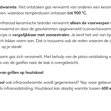
oodwarmte
. Het ontstoken gas verwarmt van onderen een kerami
teen, waardoor temperaturen ontstaan
tot 900 °C.
infrarood keramische brander verwarmt
alleen de voorwerpen
verwarmd en door de gasvlammen opgewerveld (convectiewarmte),
cipe is
vergelijkbaar met zonnestralen
. Je kent het wel van ti
 toch lekker warm aan. Dat is trouwens ook de reden waarom d
 op je steak!
arin gas zich verzamelt. Met behulp van de piëzo-ontsteking w
s van de gasfles naar de bak is overgebracht.
van grillen op houtskool
ool
ook infraroodwarmte wordt gegenereerd? Yep, waar gebeur
als infraroodstraling. Houtskool kan daarbij warmte tussen
600 