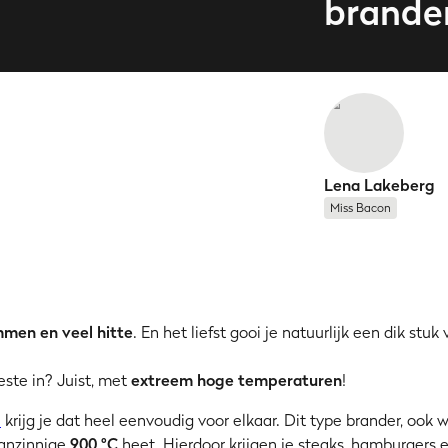
brander
Lena Lakeberg
Miss Bacon
mmen en veel hitte
. En het liefst gooi je natuurlijk een dik stuk
este in? Juist, met
extreem hoge temperaturen
!
l
krijg je dat heel eenvoudig voor elkaar. Dit type brander, ook
aanzinnige
900 °C
heet. Hierdoor krijgen je steaks, hamburgers 