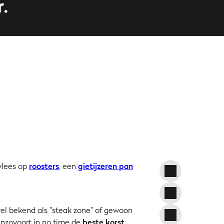
.
 vlees op
roosters
, een
gietijzeren pan
 wel bekend als "steak zone" of gewoon
enzovoort in no time de
beste korst