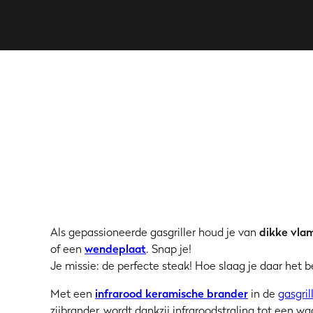
Als gepassioneerde gasgriller houd je van
dikke vla
of een
wendeplaat
. Snap je!
Je missie: de perfecte steak! Hoe slaag je daar het b
Met een
infrarood keramische brander
in de
gasgril
zijbrander, wordt dankzij infraroodstraling tot een w