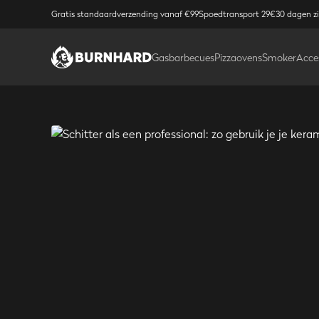
Gratis standaardverzending vanaf €99
Spoedtransport 29€
30 dagen z
Gasbarbecues
Pizzaovens
Smoker
Acce