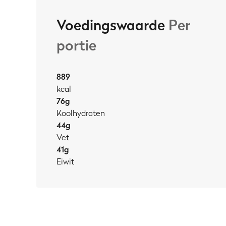
Voedingswaarde
Per
portie
889
kcal
76
g
Koolhydraten
44
g
Vet
41
g
Eiwit