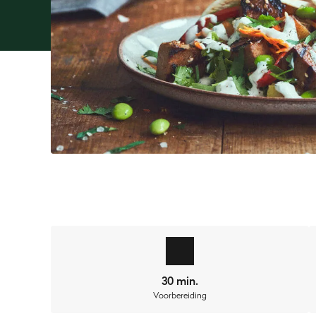
Wat men in het algemeen van het
vegetarisch grill
spullen van de grill. Vooral met
tofu
kun je behoorlijk
naar? Niet met dit recept! In deze
krokante wraps
zi
30 min.
gekruid, knapperig gegrilde tofu
.
Voorbereiding
Dankzij een dip in
sojasaus
,
misopasta
,
sake
,
teriyak