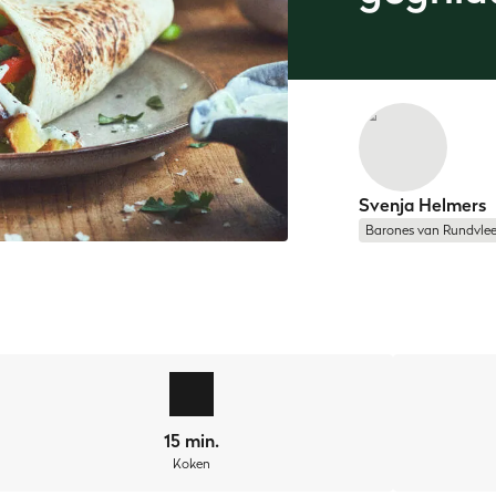
Svenja Helmers
Barones van Rundvle
en
vindt, mag iedereen voor zichzelf beslissen. Maar echt niet ok
 de mist in gaan. Sta je klaar om die troep op de grill te gooi
tten alleen geweldige, verse ingrediënten en – dat is het hoog
15 min.
Koken
isaus
en verschillende kruiden wordt het echt lekker. En om erv