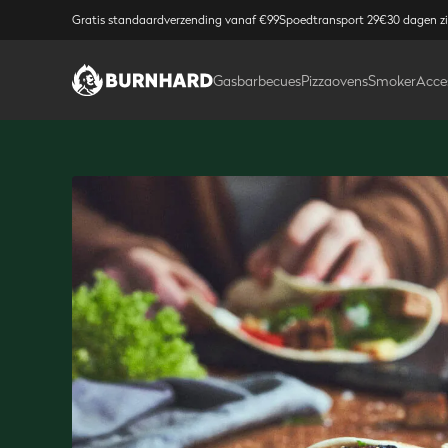
Gratis standaardverzending vanaf €99
Spoedtransport 29€
30 dagen z
Gasbarbecues
Pizzaovens
Smoker
Acce