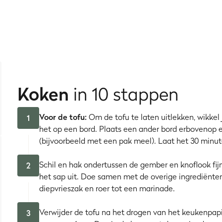
ke
grillstrepen
op je
grillplaat
. Alles wat je nu nog nodig hebt z
ip
. Klaar! Vegetarische en superlekkere wrap.
 ook
veganisten
? Dan kun je het recept aanpassen: er zijn teg
nden, maak je gewoon snel een
Mojo Verde
). Wraps zijn ook ge
Koken
in 10 stappen
Voor de tofu:
Om de tofu te laten uitlekken, wikkel 
1
het op een bord. Plaats een ander bord erbovenop 
(bijvoorbeeld met een pak meel). Laat het 30 minut
Schil en hak ondertussen de gember en knoflook fijn
2
het sap uit. Doe samen met de overige ingrediënten
diepvrieszak en roer tot een marinade.
Verwijder de tofu na het drogen van het keukenpapie
3