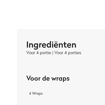
uitziet als
barbecue
, krijgen de blokjes een paar flin
edamame
, wat groen en een verse
koriander-chili-d
MIJN TIP:
Zijn er onder je gasten niet alleen vegetariërs, maar
yoghurtalternatieven
(en mocht je er toch geen vi
nog meer in de wrap stopt, is sowieso aan jou.
Ingrediënten
Voor 4 portie | Voor 4 porties
Voor de wraps
4 Wraps