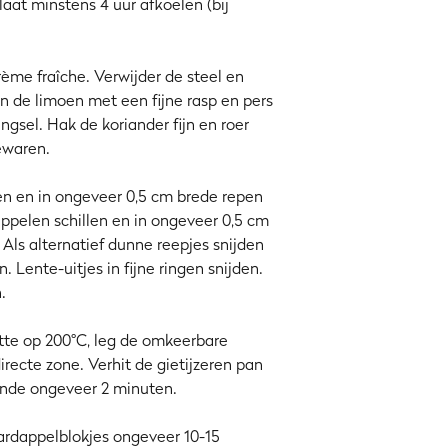
at minstens 4 uur afkoelen (bij
ème fraîche. Verwijder de steel en
an de limoen met een fijne rasp en pers
gsel. Hak de koriander fijn en roer
ewaren.
en en in ongeveer 0,5 cm brede repen
pelen schillen en in ongeveer 0,5 cm
 Als alternatief dunne reepjes snijden
 Lente-uitjes in fijne ringen snijden.
.
itte op 200°C, leg de omkeerbare
recte zone. Verhit de gietijzeren pan
ende ongeveer 2 minuten.
ardappelblokjes ongeveer 10-15