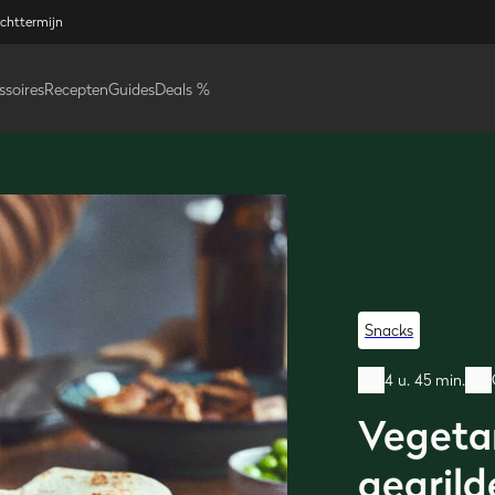
ichttermijn
ssoires
Recepten
Guides
Deals %
Snacks
4 u. 45 min.
Vegeta
gegrild