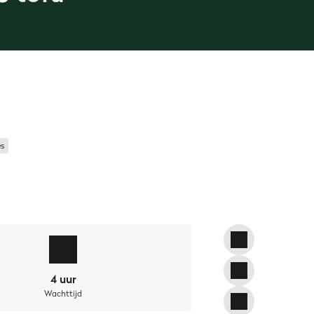
es
é, of het nu vlees bevat of niet: Saaie
en en smaakt het vervolgens nergens
tepunt van het geheel – heerlijk goed
4 uur
Wachttijd
oor te zorgen dat het er nog steeds