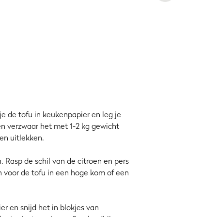
ijn
deegvellen
,
aardappelen
,
paprika
,
enwoordig veel
veganistische
makkelijk vegan te vinden. En wat je
je de tofu in keukenpapier en leg je
en verzwaar het met 1-2 kg gewicht
en uitlekken.
. Rasp de schil van de citroen en pers
 voor de tofu in een hoge kom of een
r en snijd het in blokjes van