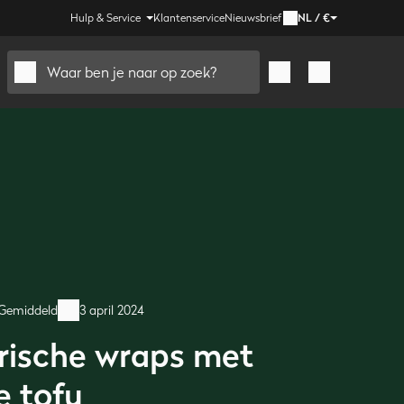
Hulp & Service
Klantenservice
Nieuwsbrief
NL
/
€
Waar ben je naar op zoek?
Gemiddeld
3 april 2024
rische wraps met
e tofu