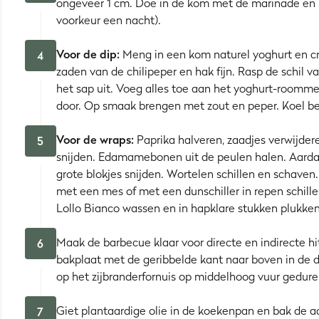
ongeveer 1 cm. Doe in de kom met de marinade en la
voorkeur een nacht).
Voor de dip:
Meng in een kom naturel yoghurt en cr
4
zaden van de chilipeper en hak fijn. Rasp de schil v
het sap uit. Voeg alles toe aan het yoghurt-roommen
door. Op smaak brengen met zout en peper. Koel b
Voor de wraps:
Paprika halveren, zaadjes verwijder
5
snijden. Edamamebonen uit de peulen halen. Aardap
grote blokjes snijden. Wortelen schillen en schaven.
met een mes of met een dunschiller in repen schillen.
Lollo Bianco wassen en in hapklare stukken plukken
Maak de barbecue klaar voor directe en indirecte h
6
bakplaat met de geribbelde kant naar boven in de di
op het zijbranderfornuis op middelhoog vuur gedur
Giet plantaardige olie in de koekenpan en bak de a
7