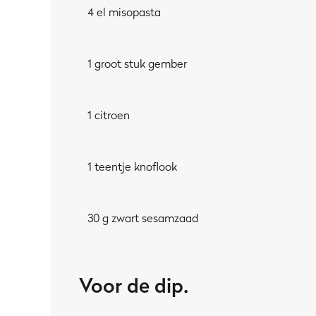
4 el misopasta
1 groot stuk gember
1 citroen
1 teentje knoflook
30 g zwart sesamzaad
Voor de dip.