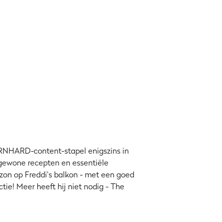
 en glazuur op aan!
thode
iger dan hier. Dus als je binnenlandse
et perfecte kookpunt mist.
BURNHARD-content-stapel enigszins in
gen (die in het Duits ook wel
ngewone recepten en essentiële
d uur folie verminderen, omdat er
zon op Freddi's balkon - met een goed
tie! Meer heeft hij niet nodig - The
g, bijna kraakbeenvrij en