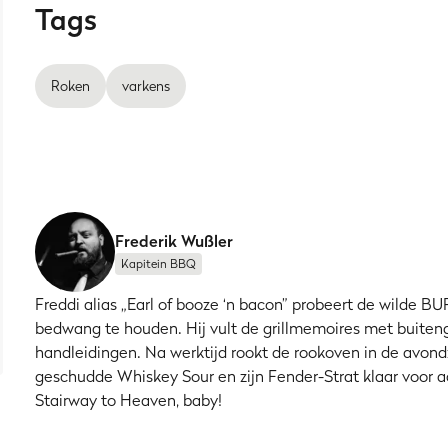
Tags
 voorhand welke smaakcombinatie je wil en past daar het vocht
Roken
varkens
et houden bij de 3-2-1 me
 Dan kun je een ribbakexpert worden met de volgende tips!
s)
Frederik Wußler
 alles in de VS zijn het vlees en de stukken veel groter en vlez
Kapitein BBQ
an het vlees papperig, te gaar of zelfs droog worden omdat je h
Freddi alias „Earl of booze ‘n bacon” probeert de wilde 
en: Als hij bijvoorbeeld
baby back ribs
in de toonbank heeft lig
bedwang te houden. Hij vult de grillmemoires met buite
de ruggengraat zijn), kun je de gaartijden gerust met een goe
handleidingen. Na werktijd rookt de rookoven in de avond
de sneller doorgaart.
geschudde Whiskey Sour en zijn Fender-Strat klaar voor ac
enaderen, laat dan je ribben snijden in de
Stairway to Heaven, baby!
St. Louis Cut
is vlezi
n echt ribfestijn!