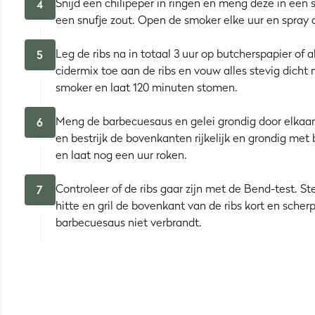
Snijd een chilipeper in ringen en meng deze in een s
4
een snufje zout. Open de smoker elke uur en spray d
ht goede ribbetjes nodig hebben: a)
een rokerige smaak
, b)
mal
populair bij BBQ-wedstrijdteams omdat het makkelijk te plannen
Leg de ribs na in totaal 3 uur op butcherspapier of
5
ofs!
cidermix toe aan de ribs en vouw alles stevig dicht 
smoker en laat 120 minuten stomen.
"
Meng de barbecuesaus en gelei grondig door elkaar.
6
de klassieke
lange klus
verandert in een relatief snel nummer.
en bestrijk de bovenkanten rijkelijk en grondig met 
als
pulled pork
of
brisket
. In de foliefase gaart het vlees in z
en laat nog een uur roken.
verdampend water.
and kan het met zekerheid zeggen! Oorspronkelijk gaat de m
Controleer of de ribs gaar zijn met de Bend-test. S
7
het vlees sneller gaart. Als in een mini snelkookpan, zeg maar!
hitte en gril de bovenkant van de ribs kort en scherp
barbecuesaus niet verbrandt.
ties
ent de architect van je 3 2 1 ribs!
Een scheutje
cider
,
appelsap
dt natuurlijk voor de afwerking: een mix van je favoriete deal
amelliseren?