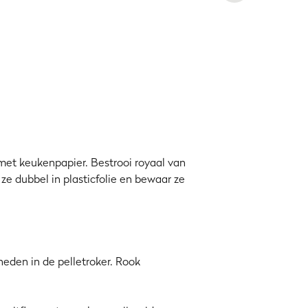
t goede oude Duitsland en nu ook hier
rden onderverdeeld:
roken, stomen
en
al ongeveer 6 uur plannen (3 + 2 + 1)
 met keukenpapier. Bestrooi royaal van
ze dubbel in plasticfolie en bewaar ze
neden in de pelletroker. Rook