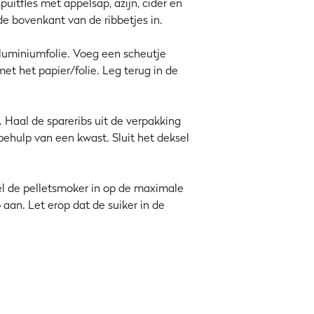
puitfles met appelsap, azijn, cider en
e bovenkant van de ribbetjes in.
s, sappig vlees
en c) een heerlijk
 is en een 1-A resultaat oplevert.
 aluminiumfolie. Voeg een scheutje
met het papier/folie. Leg terug in de
 Haal de spareribs uit de verpakking
 Deze stap wordt vaak
Texas crutch
behulp van een kwast. Sluit het deksel
ijn eigen stoom en voorkom je een
taaie
ethode echter waarschijnlijk terug
tel de pelletsmoker in op de maximale
 aan. Let erop dat de suiker in de
,
bier
of zelfs
whisky
kan je ribs in de
er of een barbecuesaus die je zelf