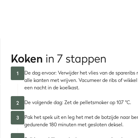
is dat eigenlijk?
ge spareribs in de VS, die jaren geleden is overgewaaid naar he
 nummers verwijzen naar de 3 fasen waarin de bereiding kan wo
ecue en wat aluminiumfolie)? Genoeg tijd, want je moet in tota
Koken
in 7 stappen
ven. Je tijdschema voor spareribs zoals in de VS?
De dag ervoor: Verwijder het vlies van de spareribs
1
et een beetje vloeistof.
alle kanten met wrijven. Vacumeer de ribs of wikkel 
een nacht in de koelkast.
arbecuesaus en 1 uur gegaard.
De volgende dag: Zet de pelletsmoker op 107 °C.
2
1 methode
Pak het spek uit en leg het met de botzijde naar be
3
gedurende 180 minuten met gesloten deksel.
3 2 1 ribs?