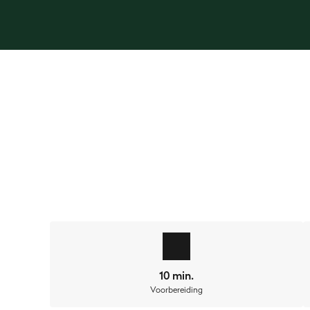
Wil je het laatste aftellen beginnen naar smaakesca
roken, grillen en glazuren als recht uit de VS, zon
de keukenrol klaar!
10 min.
Voorbereiding