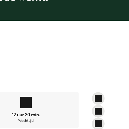
nt met deze methode kun je spareribs
d je aan de magische formule en maak
12 uur 30 min.
Wachttijd