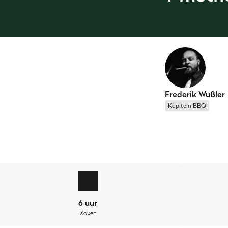
Frederik Wußler
Kapitein BBQ
latie op de barbecue? Dan zijn
3 2 1 Ribs
echt iets voor jou. Wa
der dat je urenlang op je BBQ-thermometer hoeft te kijken. Hou
6 uur
Koken