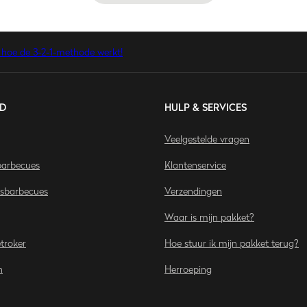
is hoe de 3-2-1-methode werkt!
D
HULP & SERVICES
Veelgestelde vragen
arbecues
Klantenservice
asbarbecues
Verzendingen
Waar is mijn pakket?
etroker
Hoe stuur ik mijn pakket terug?
n
Herroeping