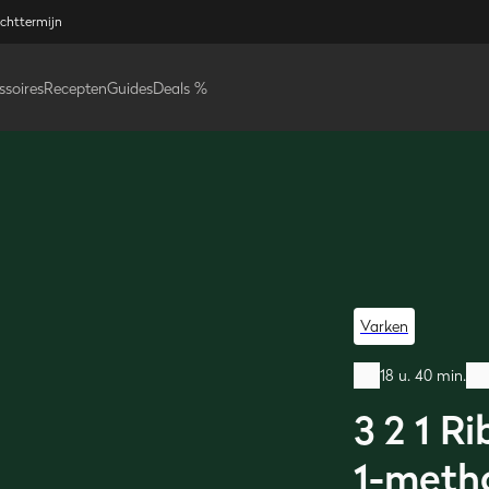
ichttermijn
ssoires
Recepten
Guides
Deals %
Varken
18 u. 40 min.
3 2 1 Ri
1-meth