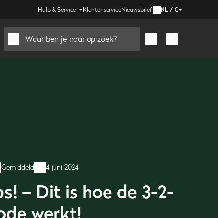
Hulp & Service
Klantenservice
Nieuwsbrief
NL
/
€
Waar ben je naar op zoek?
Gemiddeld
4 juni 2024
bs! – Dit is hoe de 3-2-
ode werkt!