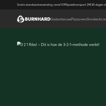
Gratis standaardverzending vanaf €99
Spoedtransport 29€
30 dagen z
Gasbarbecues
Pizzaovens
Smoker
Acce