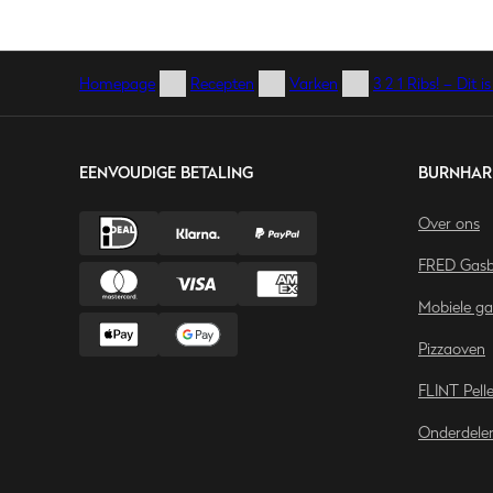
Homepage
Recepten
Varken
3 2 1 Ribs! – Dit 
EENVOUDIGE BETALING
BURNHAR
Over ons
FRED Gasb
Mobiele g
Pizzaoven
FLINT Pell
Onderdele