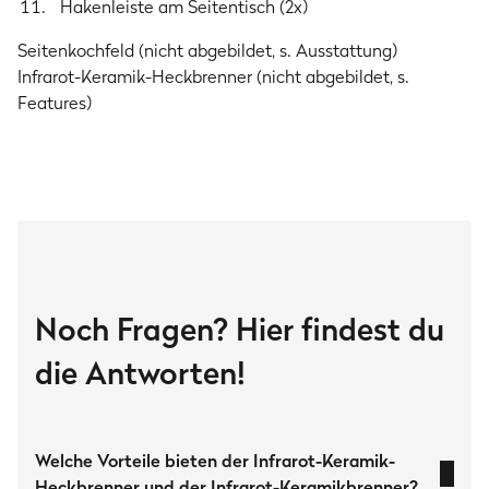
Hakenleiste am Seitentisch (2x)
Aluminium-Druckguss
Seitenkochfeld (nicht abgebildet, s. Ausstattung)
Infrarot-Keramik-Heckbrenner (nicht abgebildet, s.
Komfort & Reinigung
Features)
Rausnehmbare Fettauffangschale
Thermometer im Deckel
Klappbare Seitentische
Rollen
Noch Fragen? Hier findest du
Gasart
die Antworten!
Nur für die Gasarten Butan (G30) und Propan (G31) geeignet.
Artikelnummer
Welche Vorteile bieten der Infrarot-Keramik-
947150
Heckbrenner und der Infrarot-Keramikbrenner?