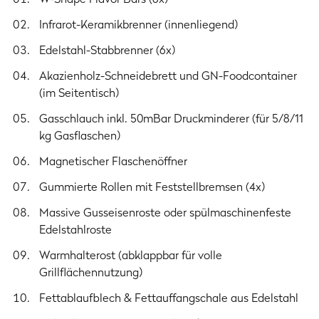
Breite (mit abgeklappten Seitentischen)
Infrarot-Keramikbrenner (innenliegend)
117.4 cm
Edelstahl-Stabbrenner (6x)
Gewicht
Akazienholz-Schneidebrett und GN-Foodcontainer
54.4 kg
(im Seitentisch)
Gasschlauch inkl. 50mBar Druckminderer (für 5/8/11
Material
kg Gasflaschen)
Unterschrank
Kaltgewalzter Stahl mit matter Pulverbeschichtung
Magnetischer Flaschenöffner
Gummierte Rollen mit Feststellbremsen (4x)
Deckel
Kaltgewalzter Stahl mit matter Pulverbeschichtung
Massive Gusseisenroste oder spülmaschinenfeste
Edelstahlroste
Seitenteile Deckel
Aluminium-Druckguss
Warmhalterost (abklappbar für volle
Grillflächennutzung)
Brennkammer
Edelstahl
Fettablaufblech & Fettauffangschale aus Edelstahl
Seitenteile Brennkammer