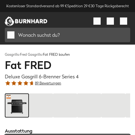
Kostenloser Standardversand ab 99 €
Spedition 29 €
30 Tage Rückgaberecht
Wonach suchst du?
Gasgrills
›
Fred Gasgrills
›
Fat FRED kaufen
Fat FRED
Deluxe Gasgrill 6-Brenner Series 4
89 Bewertungen
Bild
1
/
6
Ausstattung