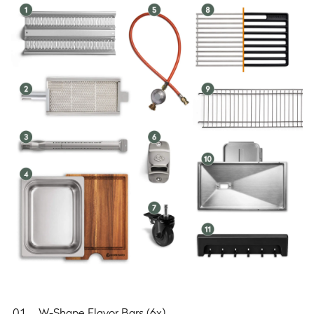
27.2
kW
Grillfläche
Hauptgrillfläche
89,0 x 41,5 cm
Warmhalterost
85,6 x 13,5 cm
⌀-Topfgröße Seitenkochfeld
max. ⌀ 30 cm
Maße & Gewicht
Maße (Deckel geschlossen)
160.4 × 58.4 × 119 cm
Maße (Deckel offen)
160.4 × 64.5 × 148.5 cm
W-Shape Flavor Bars (6x)