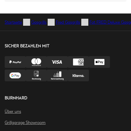
Startseite
Gasgrills
Fred Gasgrills
Fat FRED Deluxe Gasgri
SICHER BEZAHLEN MIT
BURNHARD
Über uns
Grillgarage Showroom