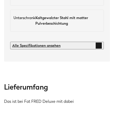
Unterschrank
Kaltgewalzter Stahl mit matter
Pulverbeschichtung
Brenner & Leistung
Alle Spezifikationen ansehen
5× Edelstahl-Stabbrenner
3.5 kW
Infrarot-Keramikbrenner
3.5 kW
Infrarot-Keramik-Heckbrenner
Lieferumfang
3.2 kW
Seitenkochfeld
Das ist bei Fat FRED Deluxe mit dabei
3 kW
Gesamt