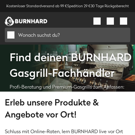
Kostenloser Standardversand ab 99 €
Spedition 29 €
30 Tage Rückgaberecht
Wonach suchst du?
Find deinen BURNHARD
Gasgrill-Fachhändler
Profi-Beratung und Premium-Gasgrills zum Anfassen:
Entdeck zertifizierte BURNHARD Fachhändler in deiner
Erleb unsere Produkte &
Nähe.
Angebote vor Ort!
Händler finden
Schluss mit Online-Raten, lern BURNHARD live vor Ort