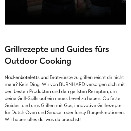
BURNHARD Club - werde Mitglied!
Als Teil unserer brandheißen Community erfährst
Grillrezepte und Guides fürs
du als einer der ersten von Produktneuheiten und
Outdoor Cooking
sicherst dir exklusive Vorteile!
Kostenlos anmelden
Nackenkoteletts und Bratwürste zu grillen reicht dir nicht
mehr? Kein Ding! Wir von BURNHARD versorgen dich mit
den besten Produkten und den geilsten Rezepten, um
deine Grill-Skills auf ein neues Level zu heben. Ob fette
Guides rund ums Grillen mit Gas, innovative Grillrezepte
für Dutch Oven und Smoker oder fancy Burgerkreationen.
Wir haben alles da, was du brauchst!