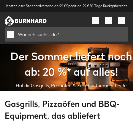
Kostenloser Standardversand ab 99 €
Spedition 29 €
30 Tage Rückgaberecht
Wonach suchst du?
Der Sommer liefert noch
ab: 20 %* auf alles!
Hol dir Gasgrills, Pizzaöfen & Zubehör für mehr heiße
Grillabende.
Gasgrills, Pizzaöfen und BBQ-
Deal sichern
Equipment, das abliefert