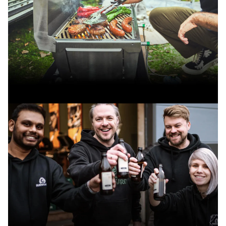
Zur EARL Serie
JONES Camping-Gasgrill: mobil,
aufklappbar und in 1 Minute
grillbereit!
JONES Serie entdecken