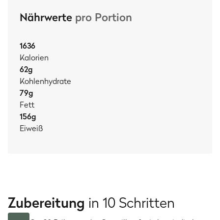
Nährwerte
pro Portion
1636
Kalorien
62
g
Kohlenhydrate
79
g
Fett
156
g
Eiweiß
Zubereitung
in 10 Schritten