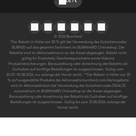
DE
/
€
©
2026
Burnhard
*Der Rabatt in Höhe von 20 % gilt bei Verwendung des Gutscheincodes
BURN20 auf das gesamte Sortiment im BURNHARD Onlineshop. Der
Rabatte wird im Aktionszeitraum an der Kasse abgezogen. Rabatt nicht
gültig für Ersatzteile, Geschenkgutscheine sowie Hakuna
Produktversicherungen. Barauszahlung oder Anrechnung des Rabatts als
Guthaben auf künftige Bestellungen ist ausgeschlossen. Gültig vom
20.07.-10.08.2026, nur solange der Vorrat reicht. **Der Rabatt in Höhe von 25
% auf ausgewählte Produkte der Aktionsseite burnhard.com/de/angebote
wird im Aktionszeitraum bei Verwendung des Gutscheincodes DEAL25
automatisch im BURNHARD Onlineshop an der Kasse abgezogen.
Barauszahlung oder Anrechnung des Rabatts als Guthaben auf künftige
Bestellungen ist ausgeschlossen. Gültig bis zum 31.08.2026, solange der
Vorrat reicht.