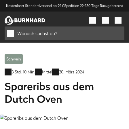
Kostenloser Standardversand ab 99 €
Spedition 29 €
30 Tage Rückgaberecht
Wonach suchst du?
Schwein
3 Std. 10 Min.
Mittel
20. März 2024
Spareribs aus dem
Dutch Oven