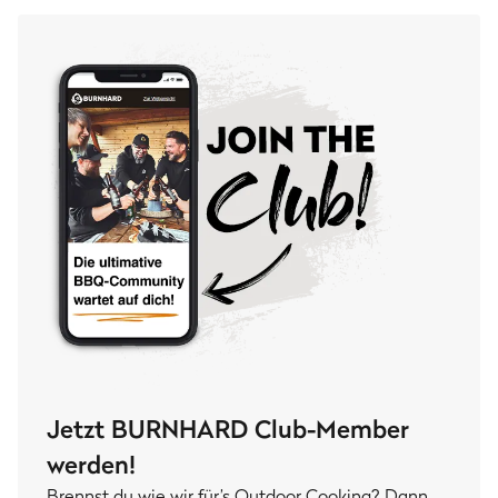
Jetzt BURNHARD Club-Member
werden!
Brennst du wie wir für’s Outdoor Cooking? Dann