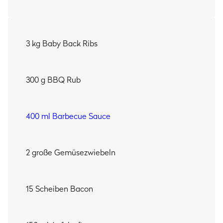
Oven
und parken sie im
Gasgrill
. Unter Dopf-Junkies
haben sie sich eh schon längst als Klassiker etabliert. Zu
Recht! Auch für mich schaffen’s die Rippchen auf jeden
Fall in die Top 3 meiner All-time-favourite-Rezepte.
3 kg Baby Back Ribs
MEIN TIPP:
Die übrige Flüssigkeit im
Dutch Oven
bitte nicht
300 g BBQ Rub
wegschütten! Die ist mega aromatisch und eignet sich
hervorragend zum Dippen mit Fladenbrot oder Baguette.
400 ml Barbecue Sauce
2 große Gemüsezwiebeln
15 Scheiben Bacon