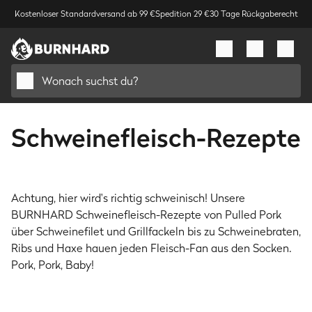
Kostenloser Standardversand ab 99 €
Spedition 29 €
30 Tage Rückgaberecht
Wonach suchst du?
Schweinefleisch-Rezepte
Achtung, hier wird's richtig schweinisch! Unsere
BURNHARD Schweinefleisch-Rezepte von Pulled Pork
Schwein
Schwein
über Schweinefilet und Grillfackeln bis zu Schweinebraten,
Filipino BBQ
Asiatische
Ribs und Haxe hauen jeden Fleisch-Fan aus den Socken.
Skewers
Hackbällchen
Schwein
Schwein
Pork, Pork, Baby!
Schweinebauch
Sticky Barbecue
5 Std.
39 Min.
asiatisch grillen
Ribs
Schwein
Schweinskarree mit
1 Std. 45 Min.
6 Std. 35 Min.
Schwein
Saftige Rib Fingers
Barbecue Glace
Schwein
Schwein