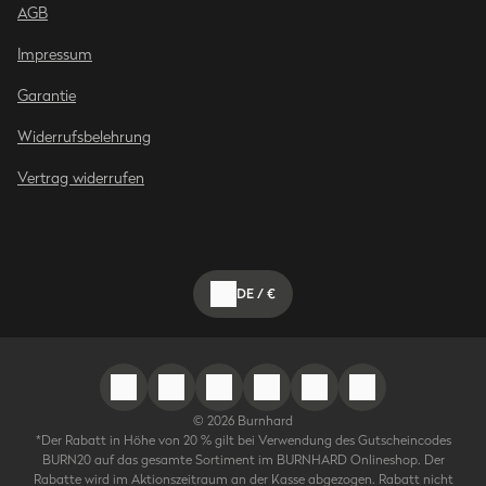
AGB
Impressum
Garantie
Widerrufsbelehrung
Vertrag widerrufen
DE
/
€
©
2026
Burnhard
*Der Rabatt in Höhe von 20 % gilt bei Verwendung des Gutscheincodes
BURN20 auf das gesamte Sortiment im BURNHARD Onlineshop. Der
Rabatte wird im Aktionszeitraum an der Kasse abgezogen. Rabatt nicht