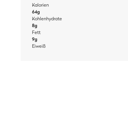
Kalorien
64
g
Kohlenhydrate
8
g
Fett
9
g
Eiweiß