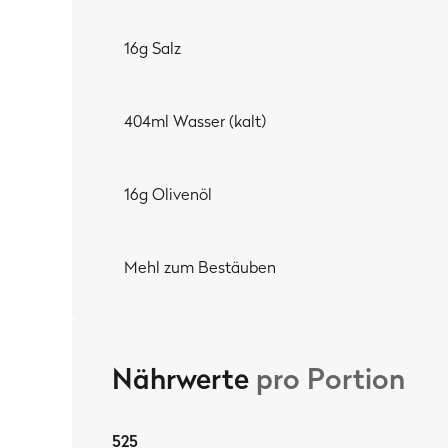
2. Im Gasgrill mit Pizzastein – die alternative Ou
16g Salz
darin auch mit einem
Pizzastein
oder einem
Pizzaau
Um möglichst nah an den
Umlufteffekt und die Ober
einer umgedrehten Auflaufform o.ä. dafür, dass dein
404ml Wasser (kalt)
unter dem Deckel direkt an deiner Pizza entlang. Od
3. Im Backofen – die Indoor-Methode:
Auch wenn de
Pizzastein trotzdem gebacken! Einfach den
Pizzaste
16g Olivenöl
(Ober-/Unterhitze) vorheizen
. Zum Schluss die
Gril
und die Pizza vorbereiten. Backofen wieder auf Ober
Grillfunktion
, um der Pizza ein krosses Finish zu geb
Mehl zum Bestäuben
Nährwerte
pro Portion
525