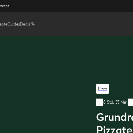
erecht
epte
Guides
Deals %
Pizza
8 Std. 35 Min.
Grundre
Pizzate