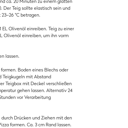
und ca. 20 Minuten zu einem glatten
 Der Teig sollte elastisch sein und
FRED
klappt es perfekt!), kannst du
t 23–26 °C betragen.
dem Backen natürlich ordentlich ein.
en Trick: Sorg mit einem Ziegelstein,
EL Olivenöl einreiben. Teig zu einer
 legen. So zirkuliert die heiße Luft
EL Olivenöl einreiben, um ihn vorm
 – solide Pizzen kriegste mit 'nem
30-40 Minuten bei maximaler Hitze
n lassen.
, bevor der Teig darauf platziert wird)
um Schluss ggf. noch einmal die
n formen. Boden eines Blechs oder
nd Teigkugeln mit Abstand
der Teigbox mit Deckel verschließen
eratur gehen lassen. Alternativ 24
Stunden vor Verarbeitung
he durch Drücken und Ziehen mit den
izza formen. Ca. 3 cm Rand lassen.