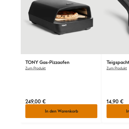
TONY
Gas-Pizzaofen
Teigspacht
Zum Produkt
Zum Produkt
249,00 €
14,90 €
In den Warenkorb
I