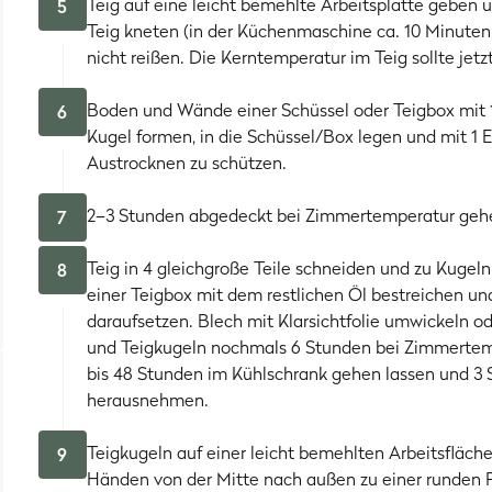
Teig auf eine leicht bemehlte Arbeitsplatte geben 
5
tdoor-Methode:
Teig kneten (in der Küchenmaschine ca. 10 Minuten).
Ist dein Gasgrill groß genug (mit
EARL
oder
Big 
fsatz
saugute Pizzen backen. Den
nicht reißen. Die Kerntemperatur im Teig sollte jetz
Cordierit-Stein
heizt du vor 
hitze eines richtigen Pizzaofens
zu kommen, gibt's einen simpl
Pizzastein erhöht im Grill
Boden und Wände einer Schüssel oder Teigbox mit 1 
steht, statt ihn direkt auf die Roste zu
6
er du nutzt einen
Kugel formen, in die Schüssel/Box legen und mit 1 
Pizzaaufsatz für Gasgrills
.
Austrocknen zu schützen.
r Backofen daheim vermutlich nicht an den 400 °C kratzen kann
in
möglichst weit oben im Backofen platzieren und mindestens
2–3 Stunden abgedeckt bei Zimmertemperatur gehe
7
lfunktion aktivieren
(sie gibt dem Stein einen letzten Hitzeboost
-/Unterhitze stellen und die
Pizza 6-8 Minuten backen
. Nutz
z
Teig in 4 gleichgroße Teile schneiden und zu Kugel
8
en.
einer Teigbox mit dem restlichen Öl bestreichen u
daraufsetzen. Blech mit Klarsichtfolie umwickeln o
und Teigkugeln nochmals 6 Stunden bei Zimmertemp
bis 48 Stunden im Kühlschrank gehen lassen und 3 
herausnehmen.
Teigkugeln auf einer leicht bemehlten Arbeitsfläc
9
Händen von der Mitte nach außen zu einer runden P