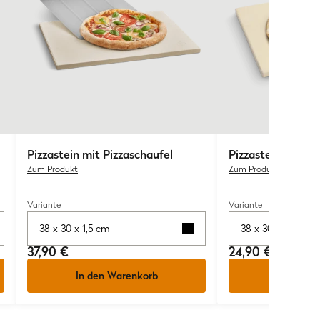
Pizzastein mit Pizzaschaufel
Pizzastein
Zum Produkt
Zum Produkt
Variante
Variante
38 x 30 x 1,5 cm
38 x 30 x 1,5 cm
37,90 €
24,90 €
In den Warenkorb
In den W