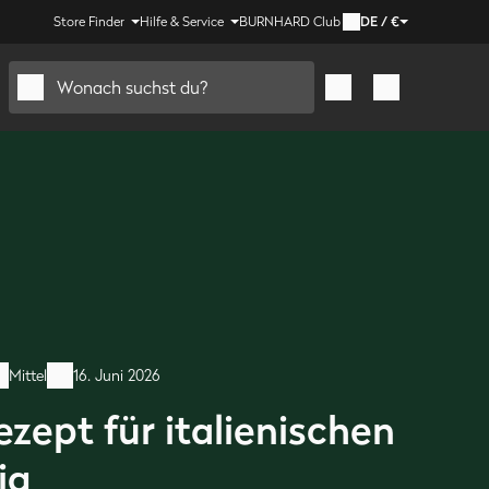
Store Finder
Hilfe & Service
BURNHARD Club
DE
/
€
Wonach suchst du?
Mittel
16. Juni 2026
zept für italienischen
ig