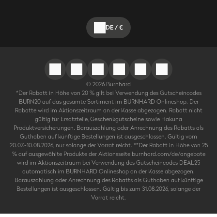
DE
/
€
©
2026
Burnhard
*Der Rabatt in Höhe von 20 % gilt bei Verwendung des Gutscheincodes
BURN20 auf das gesamte Sortiment im BURNHARD Onlineshop. Der
Rabatte wird im Aktionszeitraum an der Kasse abgezogen. Rabatt nicht
gültig für Ersatzteile, Geschenkgutscheine sowie Hakuna
Produktversicherungen. Barauszahlung oder Anrechnung des Rabatts als
Guthaben auf künftige Bestellungen ist ausgeschlossen. Gültig vom
20.07.-10.08.2026, nur solange der Vorrat reicht. **Der Rabatt in Höhe von 25
% auf ausgewählte Produkte der Aktionsseite burnhard.com/de/angebote
wird im Aktionszeitraum bei Verwendung des Gutscheincodes DEAL25
automatisch im BURNHARD Onlineshop an der Kasse abgezogen.
Barauszahlung oder Anrechnung des Rabatts als Guthaben auf künftige
Bestellungen ist ausgeschlossen. Gültig bis zum 31.08.2026, solange der
Vorrat reicht.