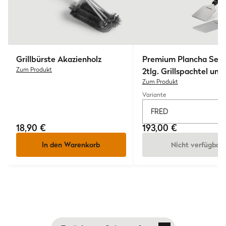
MB)
Mittig: auf und statt Guss- oder Edelstahlrosten
möglich
Links: nur auf Gussrosten einsetzbar
Grillbürste Akazienholz
Premium Plancha Set 
Zum Produkt
2tlg. Grillspachtel und
Rechts: nicht kompatibel
Grillschaber
Zum Produkt
Variante
FRED
18,90 €
193,00 €
In den Warenkorb
Nicht verfügbar