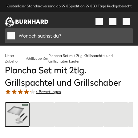
Kostenloser Standardversand ab 99 €
Spedition 29 €
30 Tage Rückgaberecht
Wonach suchst du?
Unser
Plancha Set mit 2tlg. Grillspachtel und
›
Grillzubehör
›
Zubehör
Grillschaber kaufen
Plancha Set mit 2tlg.
Grillspachtel und Grillschaber
4 Bewertungen
Bild
1
/
8