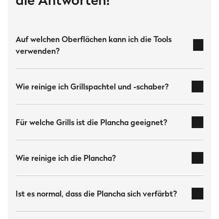
33 cm
Grillschaber - Länge
30 cm
Auf welchen Oberflächen kann ich die Tools
verwenden?
Gesamt
63
cm
Wie reinige ich Grillspachtel und -schaber?
Gewicht
Grillspachtel - Gewicht
300 g
Für welche Grills ist die Plancha geeignet?
Grillschaber - Gewicht
260 g
Wie reinige ich die Plancha?
Gesamt
560
g
FRED Series 4 Gasgrills:
Für die schnelle Reinigung:
Ist es normal, dass die Plancha sich verfärbt?
große Plancha:
Statt der Roste in allen
Abmessungen
Grillgrößen einsetzbar