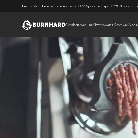
Gratis standaardverzending vanaf €99
Spoedtransport 29€
30 dagen z
Gasbarbecues
Pizzaovens
Smoker
Acce