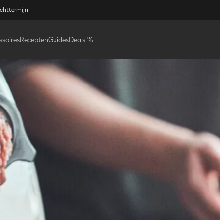
ichttermijn
ssoires
Recepten
Guides
Deals %