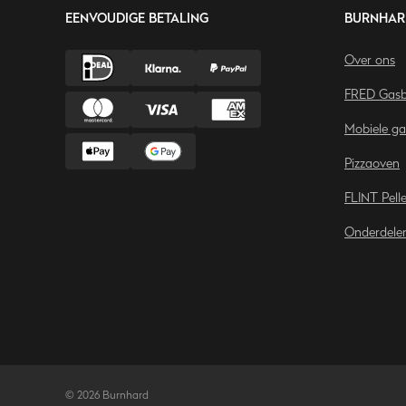
EENVOUDIGE BETALING
BURNHAR
Over ons
FRED Gasb
Mobiele g
Pizzaoven
FLINT Pell
Onderdele
©
2026
Burnhard