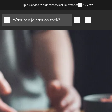
Hulp & Service
Klantenservice
Nieuwsbrief
NL
/
€
Waar ben je naar op zoek?