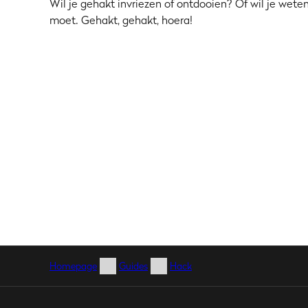
Wil je gehakt invriezen of ontdooien? Of wil je wet
Hack
moet. Gehakt, gehakt, hoera!
Draait helemaal door!" - Zelf
gehakt maken
Homepage
Guides
Hack