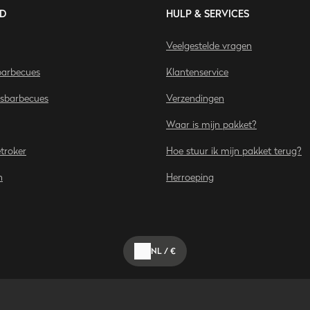
D
HULP & SERVICES
Veelgestelde vragen
arbecues
Klantenservice
asbarbecues
Verzendingen
Waar is mijn pakket?
etroker
Hoe stuur ik mijn pakket terug?
n
Herroeping
NL
/
€