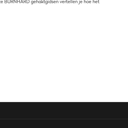
 Onze BURNHARD gehaktgidsen vertellen je hoe het