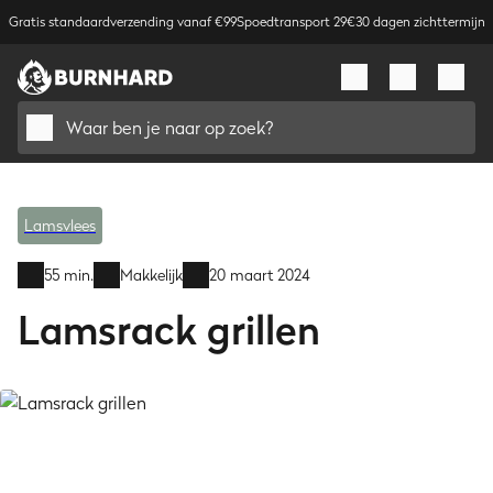
Gratis standaardverzending vanaf €99
Spoedtransport 29€
30 dagen zichttermijn
Waar ben je naar op zoek?
Lamsvlees
55 min.
Makkelijk
20 maart 2024
Lamsrack grillen