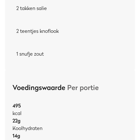
2 takken salie
2 teentjes knoflook
1 snufje zout
Voedingswaarde
Per portie
495
kcal
22
g
Koolhydraten
14
g