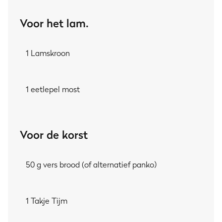
MIJN TIP:
Voor het lam.
Ben je nog op zoek naar geschikte
bijgerechten bij het
lamskotelet
? Wat dacht je van
aardappeltjes van de grill
1 Lamskroon
of klassieke
gemarineerde groenten van de grill
?!
1 eetlepel most
Voor de korst
50 g vers brood (of alternatief panko)
1 Takje Tijm