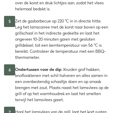
over de korst en druk lichtjes aan, zodat het vlees
helemaal bedekt is.
Zet de gasbarbecue op 220 °C in in directe hitte.
5
Leg het lamscarree met de korst naar boven op een
grillschaal in het indirecte gedeelte en laat het
ongeveer 10-20 minuten garen met gesloten
grilldeksel, tot een kerntemperatuur van 56 °C is
bereikt. Controleer de temperatuur met een BBQ-
thermometer.
Ondertussen voor de dip:
Kruiden grof hakken,
6
knoflooktenen met schil halveren en alles samen in
een ovenbestendig schaaltje doen en op smaak
brengen met zout. Plaats naast het lamsvlees op de
grill of op het warmhoudrek en laat het smelten
terwijl het lamsvlees gaart.
Haal het lamsvlees van de grill, laat het kort rusten
7