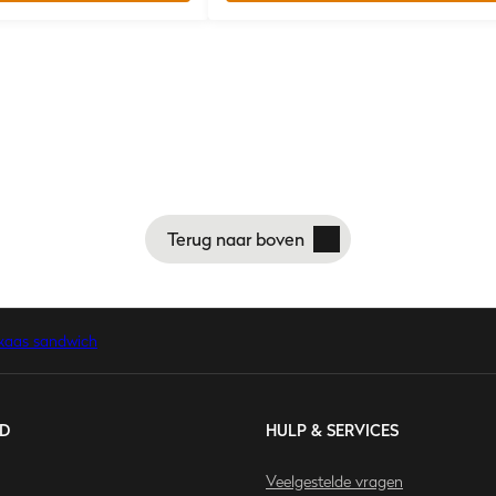
Terug naar boven
 kaas sandwich
D
HULP & SERVICES
Veelgestelde vragen