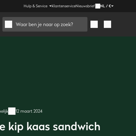
Hulp & Service
Klantenservice
Nieuwsbrief
NL
/
€
Waar ben je naar op zoek?
elijk
12 maart 2024
e kip kaas sandwich