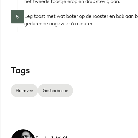
het tweede toastje erop en druk stevig aan.
Leg toast met wat boter op de rooster en bak aan 
5
gedurende ongeveer 6 minuten.
Tags
Pluimvee
Gasbarbecue