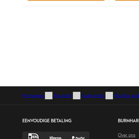
Homepage
Recepten
Sandwiches
Gegrilde kip
EENVOUDIGE BETALING
BURNHAR
Over ons