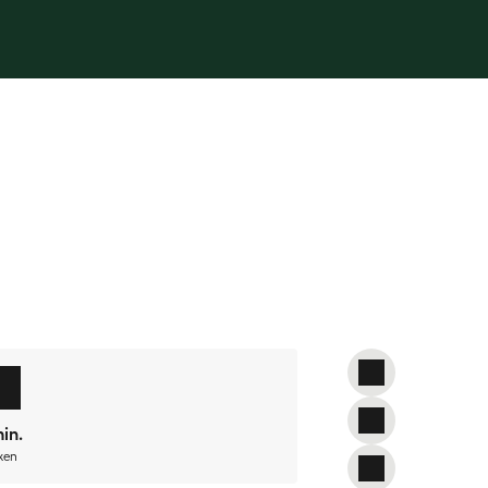
 vallen en wilt eigenlijk alleen maar
p en een dure pizzabezorgservice zijn
n.
Shredded Chicken met uien, lente-
in.
ken
e wasmachine halen. Alle andere