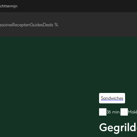
ichttermijn
ssoires
Recepten
Guides
Deals %
Sandwiches
36 min.
Makk
Gegrild