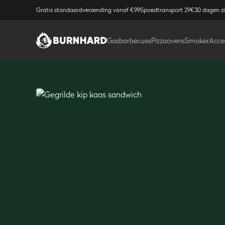
Gratis standaardverzending vanaf €99
Spoedtransport 29€
30 dagen z
Gasbarbecues
Pizzaovens
Smoker
Acce