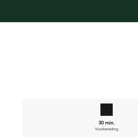
Jij kent het wel. Na een lange werkdag open je met de 
op de bank ploffen. Maar de honger wordt langzaam 
ook geen optie. Gelukkig heb je laatst bij Burnhard 
30 min.
uitjes, peterselie, berg- en blauwe kaas tussen 2
Voorbereiding
Je doet de kip in de pan en bakt deze krokant gaar.