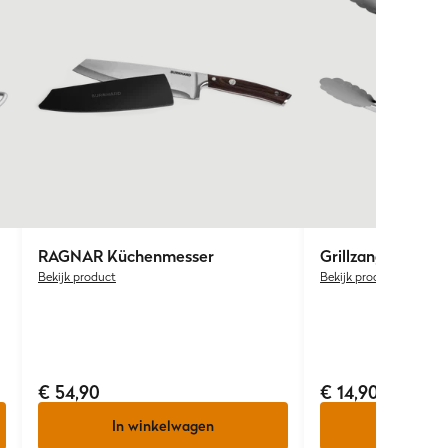
RAGNAR Küchenmesser
Grillzange Akazie
Bekijk product
Bekijk product
€ 54,90
€ 14,90
In winkelwagen
In wink