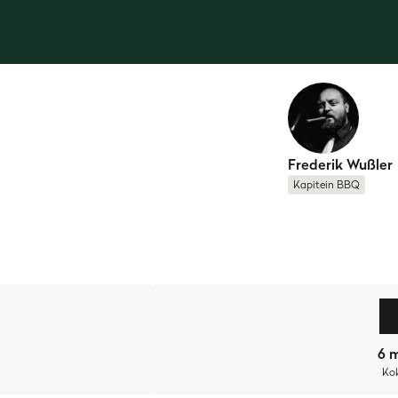
Frederik Wußler
Kapitein BBQ
laatste energie de deur van je huis, laat je alles uit je handen
steeds groter. Maar nu nog uitgebreid koken? Nee! Een pak soe
dit waanzinnig lekkere
Grilled Chicken Cheese Sandwich
gezie
6 m
 geroosterde boterhammen.
Geweldig!
Ko
 Ondertussen kun je alvast de keuken opruimen of je was uit d