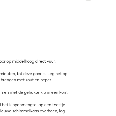
m erin en ondertussen de serie op je
 en genieten. Dit sexy Cheese
on onderweg naar de trein.
ich een stuk sneller. Als het nog
espaart je snijwerk. Overigens kun je
oor op middelhoog direct vuur.
inuten, tot deze gaar is. Leg het op
ak brengen met zout en peper.
e samen met de gehakte kip in een kom.
el het kippenmengsel op een toastje
 blauwe schimmelkaas overheen, leg