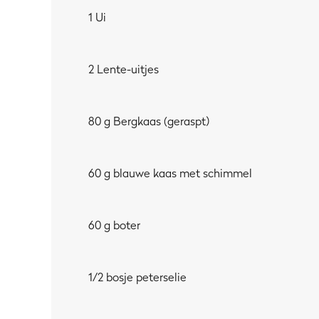
1 Ui
2 Lente-uitjes
80 g Bergkaas (geraspt)
60 g blauwe kaas met schimmel
60 g boter
1/2 bosje peterselie