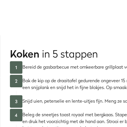
et de kaas toe tussen de boterhammen. Boter in de pan, boterha
dden snijden en na nog geen half uur lekker op de bank liggen
 Of het nu "na het werk" is, voor een picknick, feestje of gewo
 verpakt in de koelkast. Zo gaat de voorbereiding van het sandw
kt moeten worden (inclusief de kaas) in je keukenmachine. Dit b
Koken
in 5 stappen
ning-Mosterd Saus
!
Bereid de gasbarbecue met omkeerbare grillplaat v
1
Bak de kip op de draaitafel gedurende ongeveer 15 m
2
een snijplank en snijd het in fijne blokjes. Op sma
Snijd uien, peterselie en lente-uitjes fijn. Meng z
3
Beleg de sneetjes toast royaal met bergkaas. Stap
4
en druk het voorzichtig met de hand aan. Strooi er