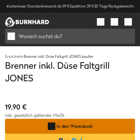
Kostenloser Standardversand ab 99 €
Spedition 29 €
30 Tage Rückgaberecht
Wonach suchst du?
Ersatzteile
›
Brenner inkl. Düse Faltgrill JONES kaufen
Brenner inkl. Düse Faltgrill
JONES
Bild
1
/
1
19,90 €
inkl. gesetzlich geltender MwSt.
In den Warenkorb