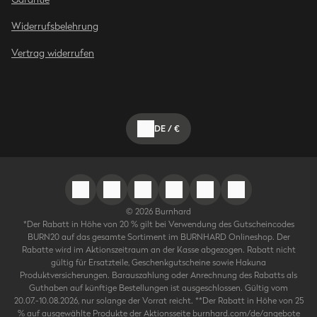
Widerrufsbelehrung
Vertrag widerrufen
DE
/
€
©
2026
Burnhard
*Der Rabatt in Höhe von 20 % gilt bei Verwendung des Gutscheincodes
BURN20 auf das gesamte Sortiment im BURNHARD Onlineshop. Der
Rabatte wird im Aktionszeitraum an der Kasse abgezogen. Rabatt nicht
gültig für Ersatzteile, Geschenkgutscheine sowie Hakuna
Produktversicherungen. Barauszahlung oder Anrechnung des Rabatts als
Guthaben auf künftige Bestellungen ist ausgeschlossen. Gültig vom
20.07.-10.08.2026, nur solange der Vorrat reicht. **Der Rabatt in Höhe von 25
% auf ausgewählte Produkte der Aktionsseite burnhard.com/de/angebote