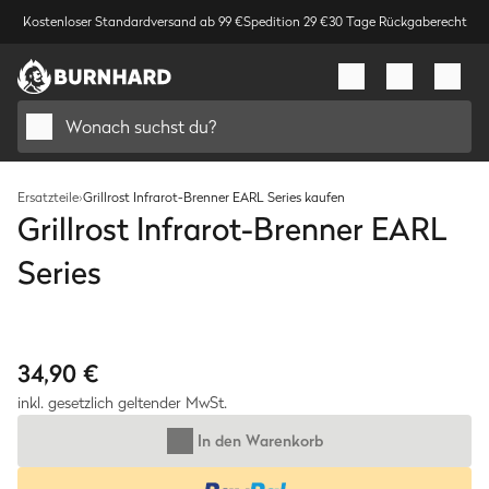
Kostenloser Standardversand ab 99 €
Spedition 29 €
30 Tage Rückgaberecht
Wonach suchst du?
Ersatzteile
›
Grillrost Infrarot-Brenner EARL Series kaufen
Grillrost Infrarot-Brenner EARL
Series
Bild
1
/
1
34,90 €
inkl. gesetzlich geltender MwSt.
In den Warenkorb