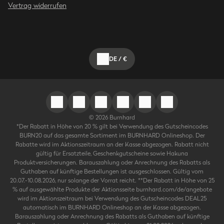
Vertrag widerrufen
DE
/
€
©
2026
Burnhard
*Der Rabatt in Höhe von 20 % gilt bei Verwendung des Gutscheincodes
BURN20 auf das gesamte Sortiment im BURNHARD Onlineshop. Der
Rabatte wird im Aktionszeitraum an der Kasse abgezogen. Rabatt nicht
gültig für Ersatzteile, Geschenkgutscheine sowie Hakuna
Produktversicherungen. Barauszahlung oder Anrechnung des Rabatts als
Guthaben auf künftige Bestellungen ist ausgeschlossen. Gültig vom
20.07.-10.08.2026, nur solange der Vorrat reicht. **Der Rabatt in Höhe von 25
% auf ausgewählte Produkte der Aktionsseite burnhard.com/de/angebote
wird im Aktionszeitraum bei Verwendung des Gutscheincodes DEAL25
automatisch im BURNHARD Onlineshop an der Kasse abgezogen.
Barauszahlung oder Anrechnung des Rabatts als Guthaben auf künftige