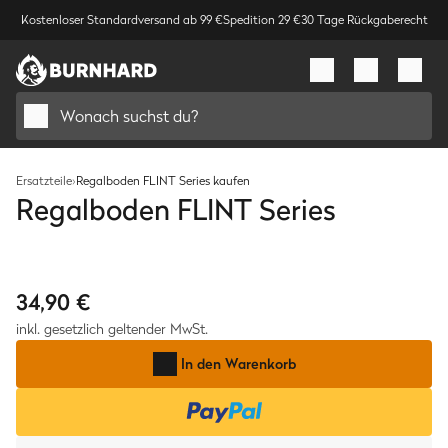
Kostenloser Standardversand ab 99 €
Spedition 29 €
30 Tage Rückgaberecht
Wonach suchst du?
Ersatzteile
›
Regalboden FLINT Series kaufen
Regalboden FLINT Series
Bild
1
/
1
34,90 €
inkl. gesetzlich geltender MwSt.
In den Warenkorb