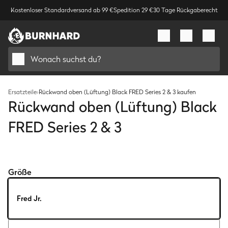
Kostenloser Standardversand ab 99 €
Spedition 29 €
30 Tage Rückgaberecht
Wonach suchst du?
Ersatzteile
›
Rückwand oben (Lüftung) Black FRED Series 2 & 3 kaufen
Rückwand oben (Lüftung) Black
FRED Series 2 & 3
Bild
1
/
1
Größe
Fred Jr.