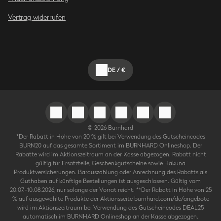
Vertrag widerrufen
DE
/
€
©
2026
Burnhard
*Der Rabatt in Höhe von 20 % gilt bei Verwendung des Gutscheincodes
BURN20 auf das gesamte Sortiment im BURNHARD Onlineshop. Der
Rabatte wird im Aktionszeitraum an der Kasse abgezogen. Rabatt nicht
gültig für Ersatzteile, Geschenkgutscheine sowie Hakuna
Produktversicherungen. Barauszahlung oder Anrechnung des Rabatts als
Guthaben auf künftige Bestellungen ist ausgeschlossen. Gültig vom
20.07.-10.08.2026, nur solange der Vorrat reicht. **Der Rabatt in Höhe von 25
% auf ausgewählte Produkte der Aktionsseite burnhard.com/de/angebote
wird im Aktionszeitraum bei Verwendung des Gutscheincodes DEAL25
automatisch im BURNHARD Onlineshop an der Kasse abgezogen.