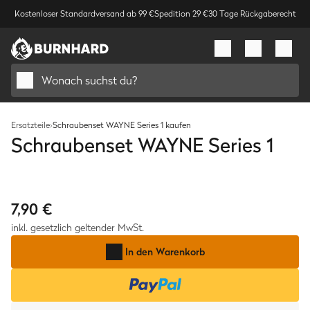
Kostenloser Standardversand ab 99 €
Spedition 29 €
30 Tage Rückgaberecht
Wonach suchst du?
Ersatzteile
›
Schraubenset WAYNE Series 1 kaufen
Schraubenset WAYNE Series 1
Bild
1
/
1
7,90 €
inkl. gesetzlich geltender MwSt.
In den Warenkorb