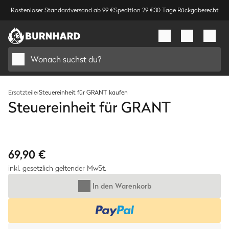
Kostenloser Standardversand ab 99 €
Spedition 29 €
30 Tage Rückgaberecht
Wonach suchst du?
Ersatzteile
›
Steuereinheit für GRANT kaufen
Steuereinheit für GRANT
Bild
1
/
1
69,90 €
inkl. gesetzlich geltender MwSt.
In den Warenkorb