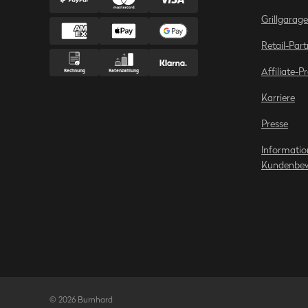
Grillgara
Retail-Part
Affiliate-
Karriere
Presse
Informatio
Kundenbe
©
2026
Burnhard