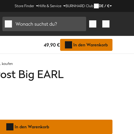
Store Finder
Hilfe & Service
BURNHARD Club
DE
/
€
Wonach suchst du?
49,90 €
In den Warenkorb
L kaufen
ost Big EARL
In den Warenkorb