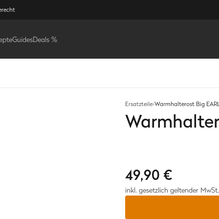
erecht
epte
Guides
Deals %
Ersatzteile
›
Warmhalterost Big EAR
Warmhalter
49,90 €
inkl. gesetzlich geltender MwSt.