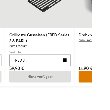
Grillroste Gusseisen (FRED Series
Drehknopf groß 
3 & EARL)
Zum Produkt
Zum Produkt
Variante
FRED Jr.
59,90 €
14,90 €
Nicht verfügbar
In den W