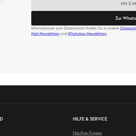
Mit E-
Zur What
Informationen zum Datenschutz findest Du in unserer
Datensch
Mail-Newslettern
und
WhatsApp-Newslettern
.
D
HILFE & SERVICE
Häufige Fragen