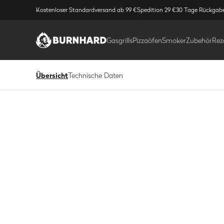
Kostenloser Standardversand ab 99 €
Spedition 29 €
30 Tage Rückgab
Gasgrills
Pizzaöfen
Smoker
Zubehör
Rez
Übersicht
Technische Daten
Bild
1
/
1