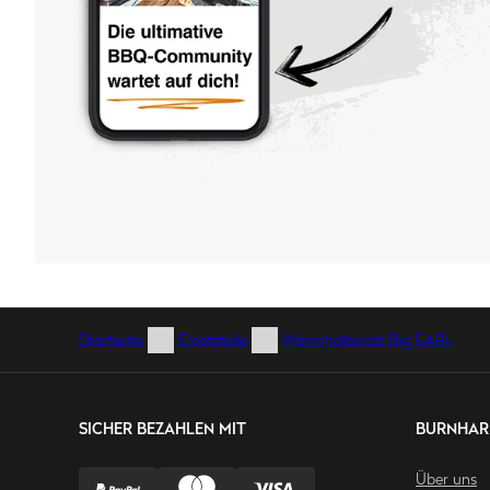
Startseite
Ersatzteile
Warmhalterost Big EARL
SICHER BEZAHLEN MIT
BURNHAR
Über uns