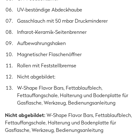
Edelstahl
UV-beständige Abdeckhaube
Deckel
Gasschlauch mit 50 mbar Druckminderer
Aluminium Druckguss und Edelstahl
Infrarot-Keramik-Seitenbrenner
Seitenteile Deckel
Aluminium Druckguss
Aufbewahrungshaken
Magnetischer Flaschenöffner
Brennkammer
Edelstahl
Rollen mit Feststellbremse
Seitenteile Brennkammer
Nicht abgebildet:
Aluminium Druckguss
W-Shape Flavor Bars, Fettablaufblech,
Fettauffangschale, Halterung und Bodenplatte für
Gasart
Gasflasche, Werkzeug, Bedienungsanleitung
Nur für die Gasarten Butan (G30) und Propan (G31) geeignet.
Nicht abgebildet:
W-Shape Flavor Bars, Fettablaufblech,
Fettauffangschale, Halterung und Bodenplatte für
Artikelnummer
Gasflasche, Werkzeug, Bedienungsanleitung
945994