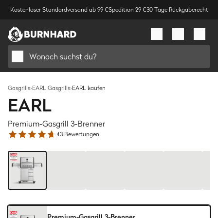
Kostenloser Standardversand ab 99 €
Spedition 29 €
30 Tage Rückgaberecht
Wonach suchst du?
Gasgrills
›
EARL Gasgrills
›
EARL kaufen
EARL
Premium-Gasgrill 3-Brenner
43 Bewertungen
Bild
1
/
7
Premium-Gasgrill 3-Brenner