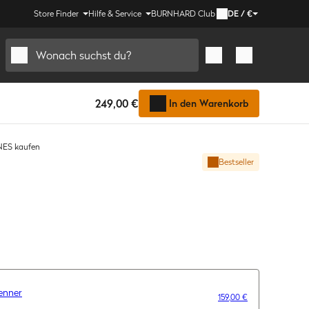
Store Finder
Hilfe & Service
BURNHARD Club
DE
/
€
Wonach suchst du?
249,00 €
In den Warenkorb
ES kaufen
Bestseller
enner
159,00 €