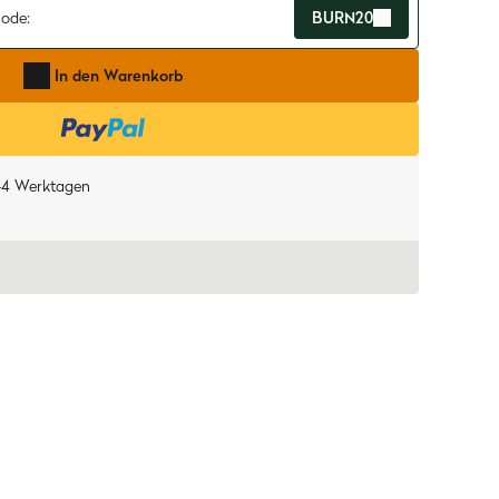
ode:
BURN20
In den Warenkorb
-4 Werktagen