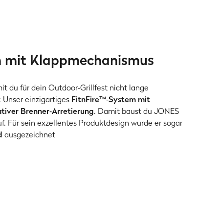
m mit Klappmechanismus
t du für dein Outdoor‑Grillfest nicht lange
 Unser einzigartiges
FitnFire™‑System mit
ativer Brenner‑Arretierung
. Damit baust du JONES
auf. Für sein exzellentes Produktdesign wurde er sogar
d
ausgezeichnet