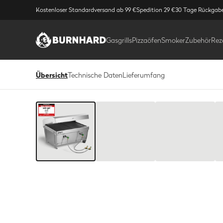
Kostenloser Standardversand ab 99 €
Spedition 29 €
30 Tage Rückgab
Gasgrills
Pizzaöfen
Smoker
Zubehör
Rez
Übersicht
Technische Daten
Lieferumfang
Bild
1
/
8