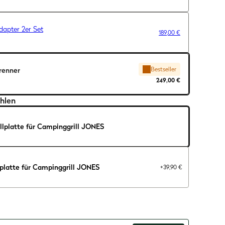
dapter 2er Set
189,00 €
Bestseller
renner
249,00 €
hlen
llplatte für Campinggrill JONES
lplatte für Campinggrill JONES
+39,90 €