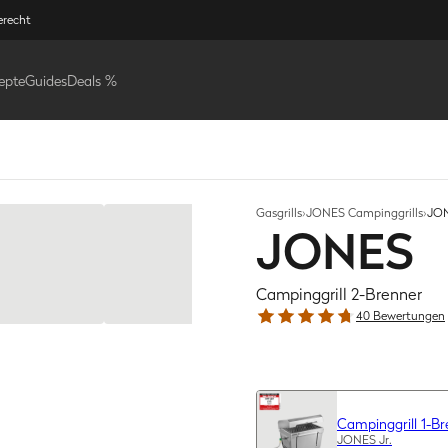
erecht
epte
Guides
Deals %
Gasgrills
›
JONES Campinggrills
›
JON
JONES
Campinggrill 2-Brenner
40 Bewertungen
Campinggrill 1-Br
JONES Jr.