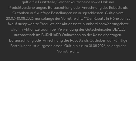
gültig für Ersatzteile, Geschenkgutscheine sowie Hakuna
Produktversicherungen. Barauszahlung oder Anrechnung des Rabatts als
Guthaben auf künftige Bestellungen ist ausgeschlossen. Gültig vom
20.07.-10.08.2026, nur solange der Vorrat reicht. **Der Rabatt in Höhe von 25
% auf ausgewählte Produkte der Aktionsseite burnhard.com/de/angebote
wird im Aktionszeitraum bei Verwendung des Gutscheincodes DEAL25
automatisch im BURNHARD Onlineshop an der Kasse abgezogen.
Barauszahlung oder Anrechnung des Rabatts als Guthaben auf künftige
Bestellungen ist ausgeschlossen. Gültig bis zum 31.08.2026, solange der
Vorrat reicht.