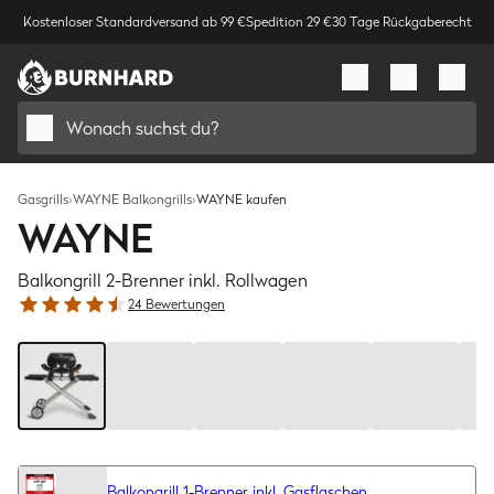
Kostenloser Standardversand ab 99 €
Spedition 29 €
30 Tage Rückgaberecht
Wonach suchst du?
Gasgrills
›
WAYNE Balkongrills
›
WAYNE kaufen
WAYNE
Balkongrill 2-Brenner inkl. Rollwagen
24 Bewertungen
Bild
1
/
8
Balkongrill 1-Brenner inkl. Gasflaschen