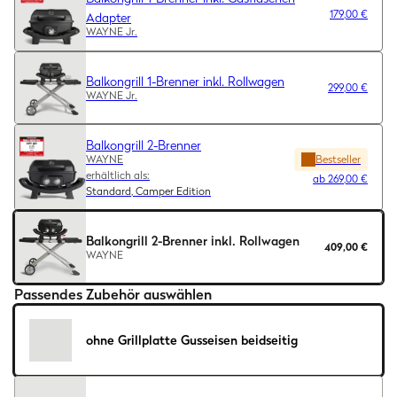
179,00 €
Adapter
WAYNE Jr.
Balkongrill 1-Brenner inkl. Rollwagen
299,00 €
WAYNE Jr.
Balkongrill 2-Brenner
WAYNE
Bestseller
erhältlich als:
ab
269,00 €
Standard, Camper Edition
Balkongrill 2-Brenner inkl. Rollwagen
409,00 €
WAYNE
Passendes Zubehör auswählen
ohne Grillplatte Gusseisen beidseitig