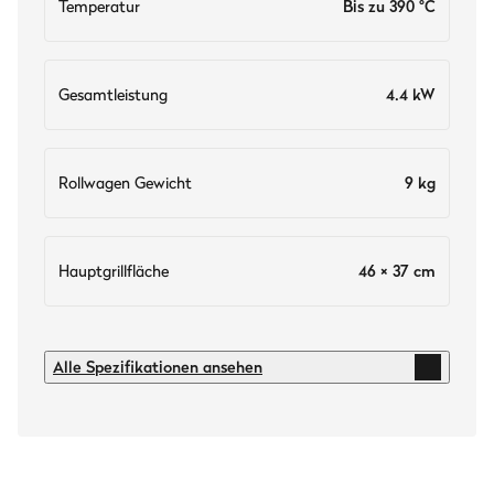
Temperatur
Bis zu 390 °C
Gesamtleistung
4.4 kW
Rollwagen Gewicht
9 kg
Hauptgrillfläche
46 × 37 cm
Technische Daten
Alle Spezifikationen ansehen
Temperatur
Bis zu 390 °C
Material der Brennkammer
Alu-Druckguss