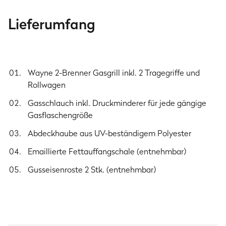
Edelstahlbrenner
Lieferumfang
à 2,2 kW
Brennkammer
Aluminium Druckguss
Wayne 2-Brenner Gasgrill inkl. 2 Tragegriffe und
Grillroste
Rollwagen
Gusseisen emailliert
Gasschlauch inkl. Druckminderer für jede gängige
Bedienknöpfe
Gasflaschengröße
Edelstahl & Kunststoff
Abdeckhaube aus UV-beständigem Polyester
Rollwagen Maße (zusammengeklappt)
134 x 50,3 x 20 cm mit Gesamthöhe 56 cm
Emaillierte Fettauffangschale (entnehmbar)
Seitenablagen
Gusseisenroste 2 Stk. (entnehmbar)
zwei stabile Seitenablagen mit je 38,5 x 31 cm
Abstellfläche
Gasart
Nur für die Gasarten Butan (G30) und Propan (G31)