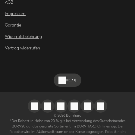
AGB
Impressum
Garantie
Widerrufsbelehrung
Vertrag widerrufen
DE
/
€
©
2026
Burnhard
*Der Rabatt in Höhe von 20 % gilt bei Verwendung des Gutscheincodes
BURN20 auf das gesamte Sortiment im BURNHARD Onlineshop. Der
Rabatte wird im Aktionszeitraum an der Kasse abgezogen. Rabatt nicht