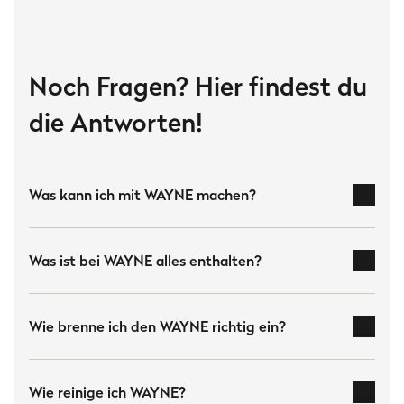
geeignet
Artikelnummer WAYNE
944219
Noch Fragen? Hier findest du
Artikelnummer Rollwagen
die Antworten!
944149
Artikelnummer Gesamt
945030
Was kann ich mit WAYNE machen?
Leistungsdaten
Gesamtleistung
Was ist bei WAYNE alles enthalten?
4.4 kW
Wie brenne ich den WAYNE richtig ein?
Gewicht
Rollwagen Gewicht
9 kg
Wie reinige ich WAYNE?