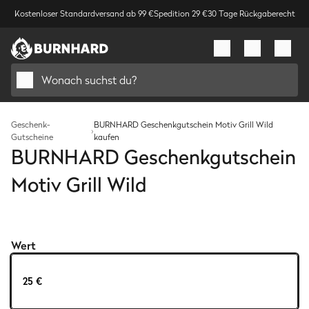
Kostenloser Standardversand ab 99 €
Spedition 29 €
30 Tage Rückgaberecht
Wonach suchst du?
Geschenk-
BURNHARD Geschenkgutschein Motiv Grill Wild
›
Gutscheine
kaufen
BURNHARD Geschenkgutschein
Motiv Grill Wild
Bild
1
/
1
Wert
25 €