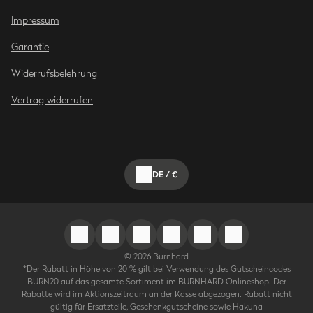
Impressum
Garantie
Widerrufsbelehrung
Vertrag widerrufen
DE
/
€
©
2026
Burnhard
*Der Rabatt in Höhe von 20 % gilt bei Verwendung des Gutscheincodes
BURN20 auf das gesamte Sortiment im BURNHARD Onlineshop. Der
Rabatte wird im Aktionszeitraum an der Kasse abgezogen. Rabatt nicht
gültig für Ersatzteile, Geschenkgutscheine sowie Hakuna