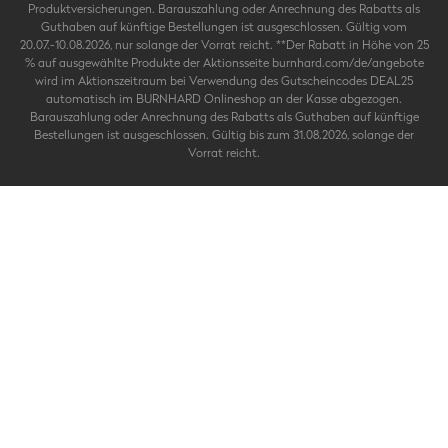
Produktversicherungen. Barauszahlung oder Anrechnung des Rabatts als
Guthaben auf künftige Bestellungen ist ausgeschlossen. Gültig vom
20.07.-10.08.2026, nur solange der Vorrat reicht. **Der Rabatt in Höhe von 25
% auf ausgewählte Produkte der Aktionsseite burnhard.com/de/angebote
wird im Aktionszeitraum bei Verwendung des Gutscheincodes DEAL25
automatisch im BURNHARD Onlineshop an der Kasse abgezogen.
Barauszahlung oder Anrechnung des Rabatts als Guthaben auf künftige
Bestellungen ist ausgeschlossen. Gültig bis zum 31.08.2026, solange der
Vorrat reicht.