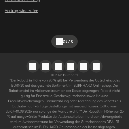
Vertrag widerrufen
DE
/
€
©
2026
Burnhard
*Der Rabatt in Höhe von 20 % gilt bei Verwendung des Gutscheincodes
BURN20 auf das gesamte Sortiment im BURNHARD Onlineshop. Der
Rabatte wird im Aktionszeitraum an der Kasse abgezogen. Rabatt nicht
gültig für Ersatzteile, Geschenkgutscheine sowie Hakuna
Produktversicherungen. Barauszahlung oder Anrechnung des Rabatts als
Guthaben auf künftige Bestellungen ist ausgeschlossen. Gültig vom
20.07.-10.08.2026, nur solange der Vorrat reicht. **Der Rabatt in Höhe von 25
% auf ausgewählte Produkte der Aktionsseite burnhard.com/de/angebote
wird im Aktionszeitraum bei Verwendung des Gutscheincodes DEAL25
automatisch im BURNHARD Onlineshop an der Kasse abgezogen.