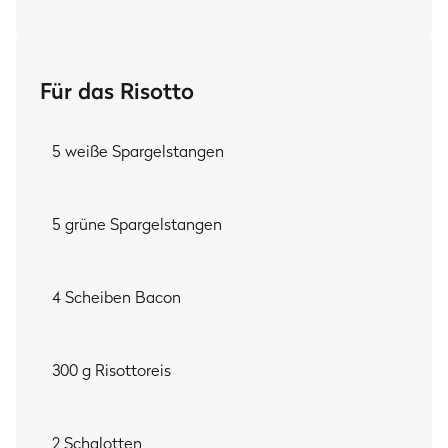
natürlich worin an?! Richtiiiiig – in
Baconfett!
Das gibt
ordentlich Aroma-Wumms in den Ansatz und der krosse
Speck-Crunch
darf später obendrauf. Das Geheimnis für
den ultimativen Spargelgeschmack verrat ich dir (weil ich
Für das Risotto
heut 'n netten Tach hab) natürlich auch:
Koch aus den
Spargelabschnitten und -schalen 'n kräftigen Sud
und
gieß dein Risotto damit auf. So landet das
geballte
5 weiße Spargelstangen
Spargelaroma
auch da wo's hingehört – in jedem der
klitzekleinen Reiskörnchen!
5 grüne Spargelstangen
MEIN TIPP:
Koch direkt etwas mehr Spargelsud!
Alles, was nicht im
Risotto landet, ist die
4 Scheiben Bacon
beste Basis
für 'ne kräftige
Spargelcremesuppe
oder cremiges
Spargelragout
–
auch außerhalb der kurzen Spargelsaison. Einfach
einfrieren und bei Bedarf auftauen. Und wenn sogar
300 g Risottoreis
Risotto übrigbleibt?
Machste ganz easy
Arancini
draus.
Resteverwertung at its best!
2 Schalotten