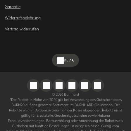
Garantie
Widerrufsbelehrung
Vertrag widerrufen
DE
/
€
©
2026
Burnhard
*Der Rabatt in Höhe von 20 % gilt bei Verwendung des Gutscheincodes
BURN20 auf das gesamte Sortiment im BURNHARD Onlineshop. Der
Rabatte wird im Aktionszeitraum an der Kasse abgezogen. Rabatt nicht
gültig für Ersatzteile, Geschenkgutscheine sowie Hakuna
Produktversicherungen. Barauszahlung oder Anrechnung des Rabatts als
Guthaben auf künftige Bestellungen ist ausgeschlossen. Gültig vom