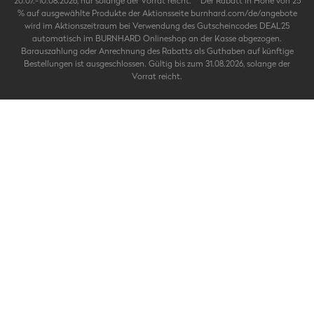
20.07.-10.08.2026, nur solange der Vorrat reicht. **Der Rabatt in Höhe von 25
% auf ausgewählte Produkte der Aktionsseite burnhard.com/de/angebote
wird im Aktionszeitraum bei Verwendung des Gutscheincodes DEAL25
automatisch im BURNHARD Onlineshop an der Kasse abgezogen.
Barauszahlung oder Anrechnung des Rabatts als Guthaben auf künftige
Bestellungen ist ausgeschlossen. Gültig bis zum 31.08.2026, solange der
Vorrat reicht.