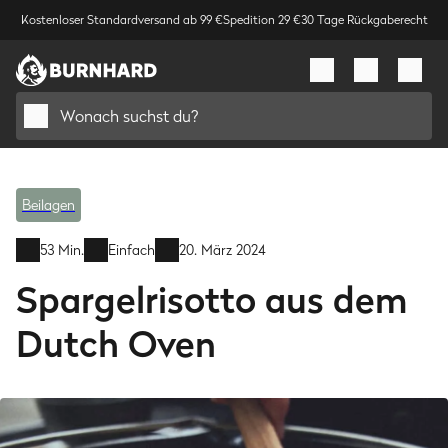
Kostenloser Standardversand ab 99 €
Spedition 29 €
30 Tage Rückgaberecht
Wonach suchst du?
Beilagen
53 Min.
Einfach
20. März 2024
Spargelrisotto aus dem
Dutch Oven