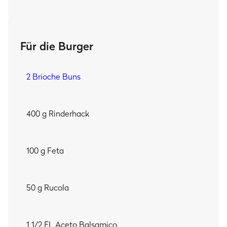
MEIN TIPP:
Auch wenn du 'ne Menge Füllung für deinen Burger parat
Für die Burger
hast, mehr als 3 EL der
Gemüse-Mischung
solltest du
deinem Patty nicht zumuten. Schließlich soll es beim
Grillen nicht wieder aufplatzen, das zerstört den geilen
2 Brioche Buns
Look.
400 g Rinderhack
100 g Feta
50 g Rucola
1 1/2 EL Aceto Balsamico