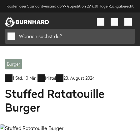
Kostenloser Standardversand ab 99 €
Spedition 29 €
30 Tage Rückgaberecht
Wonach suchst du?
Burger
1 Std. 10 Min.
Mittel
23. August 2024
Stuffed Ratatouille
Burger