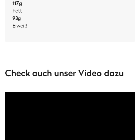
117
g
Fett
93
g
Eiweiß
Check auch unser Video dazu