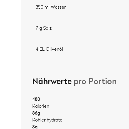
350 ml Wasser
7 g Salz
4 EL Olivenöl
Nährwerte
pro Portion
480
Kalorien
86
g
Kohlenhydrate
8
g