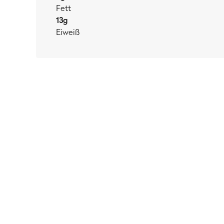
Fett
13
g
Eiweiß