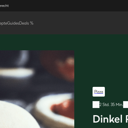
erecht
epte
Guides
Deals %
Pizza
2 Std. 35 Min.
Dinkel 