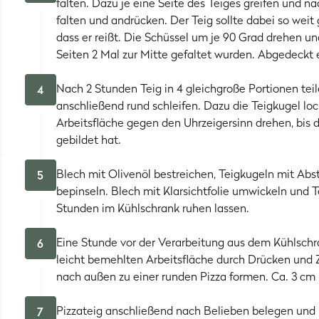
falten. Dazu je eine Seite des Teiges greifen und na
falten und andrücken. Der Teig sollte dabei so wei
dass er reißt. Die Schüssel um je 90 Grad drehen un
Seiten 2 Mal zur Mitte gefaltet wurden. Abgedeckt 
Nach 2 Stunden Teig in 4 gleichgroße Portionen tei
4
anschließend rund schleifen. Dazu die Teigkugel lo
Arbeitsfläche gegen den Uhrzeigersinn drehen, bis d
gebildet hat.
Blech mit Olivenöl bestreichen, Teigkugeln mit Abs
5
bepinseln. Blech mit Klarsichtfolie umwickeln und 
Stunden im Kühlschrank ruhen lassen.
Eine Stunde vor der Verarbeitung aus dem Kühlschr
6
leicht bemehlten Arbeitsfläche durch Drücken und 
nach außen zu einer runden Pizza formen. Ca. 3 cm 
Pizzateig anschließend nach Belieben belegen und
7