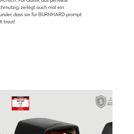
ichlich. Für Gäste, das perfekte
chmutzig, zerlegt auch mal ein
Wunder, dass sie für BURNHARD prompt
t traut!