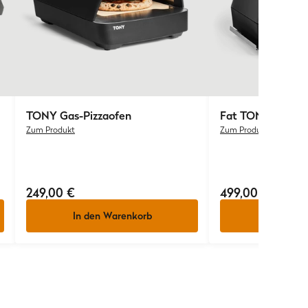
TONY
Gas-Pizzaofen
Fat TONY
Gas-Pi
Zum Produkt
Zum Produkt
249,00 €
499,00 €
In den Warenkorb
In den W