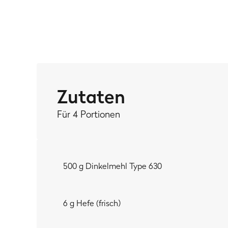
Weizen sogar einen
höheren Anteil an Gluten
und so
Dinkel-Gluten auch ‘ne kleine Diva – pass also auf,
MEIN TIPP:
Du suchst noch dem passenden Topping für deinen D
Zutaten
Für 4 Portionen
500 g Dinkelmehl Type 630
6 g Hefe (frisch)