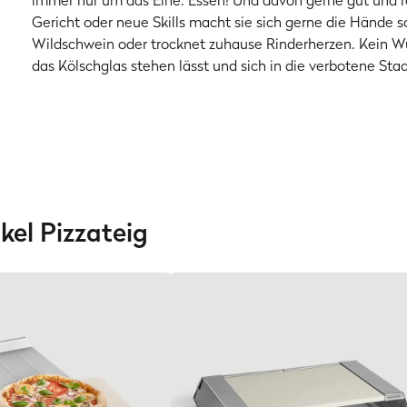
immer nur um das Eine: Essen! Und davon gerne gut und re
Gericht oder neue Skills macht sie sich gerne die Hände s
Wildschwein oder trocknet zuhause Rinderherzen. Kein 
das Kölschglas stehen lässt und sich in die verbotene Stad
el Pizzateig