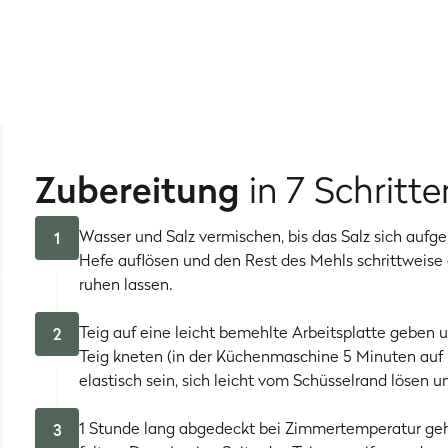
 die besten Chancen, ultra elastisch und beim Backen nice fluff
 dass du’s unter keinen Umständen überknetest.
inkelteig? Dann check doch mal dieses Rezept für ‘ne
vegane 
Zubereitung
in 7 Schritte
Wasser und Salz vermischen, bis das Salz sich aufgel
1
Hefe auflösen und den Rest des Mehls schrittweise
ruhen lassen.
Teig auf eine leicht bemehlte Arbeitsplatte geben 
2
Teig kneten (in der Küchenmaschine 5 Minuten auf ni
elastisch sein, sich leicht vom Schüsselrand lösen u
1 Stunde lang abgedeckt bei Zimmertemperatur ge
3