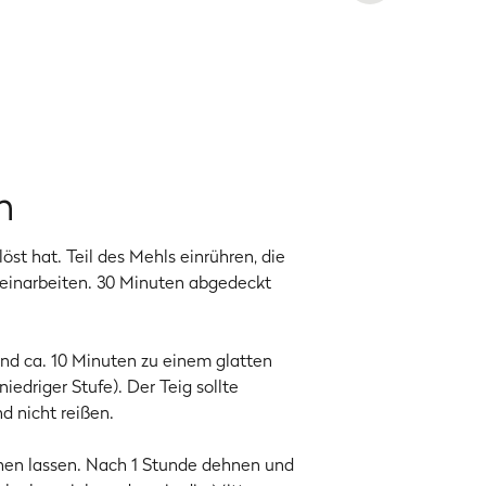
ig zu werden. Allerdings ist das
Dinkelpizza
aus!
n
öst hat. Teil des Mehls einrühren, die
 einarbeiten. 30 Minuten abgedeckt
und ca. 10 Minuten zu einem glatten
edriger Stufe). Der Teig sollte
nd nicht reißen.
hen lassen. Nach 1 Stunde dehnen und