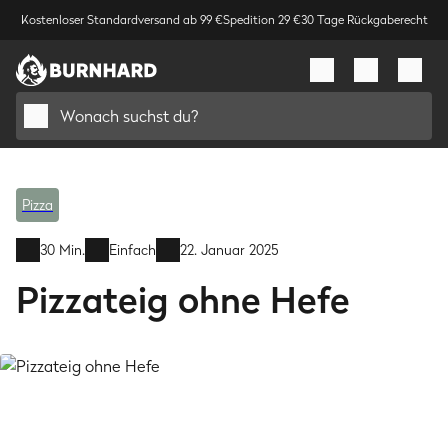
Kostenloser Standardversand ab 99 €
Spedition 29 €
30 Tage Rückgaberecht
Wonach suchst du?
Pizza
30 Min.
Einfach
22. Januar 2025
Pizzateig ohne Hefe