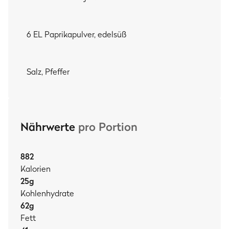
6 EL Paprikapulver, edelsüß
Salz, Pfeffer
Nährwerte
pro Portion
882
Kalorien
25
g
Kohlenhydrate
62
g
Fett