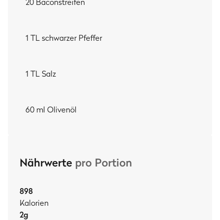
20 Baconstreifen
1 TL schwarzer Pfeffer
1 TL Salz
60 ml Olivenöl
Nährwerte
pro Portion
898
Kalorien
2
g