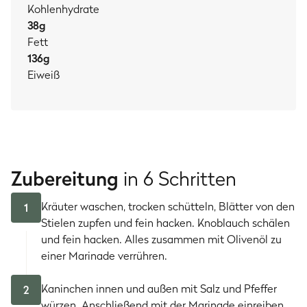
Kohlenhydrate
38
g
Fett
136
g
Eiweiß
Zubereitung
in 6 Schritten
Kräuter waschen, trocken schütteln, Blätter von den
1
Stielen zupfen und fein hacken. Knoblauch schälen
und fein hacken. Alles zusammen mit Olivenöl zu
einer Marinade verrühren.
Kaninchen innen und außen mit Salz und Pfeffer
2
würzen. Anschließend mit der Marinade einreiben,