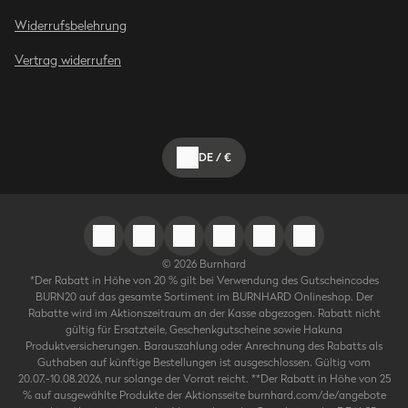
Widerrufsbelehrung
Vertrag widerrufen
DE
/
€
©
2026
Burnhard
*Der Rabatt in Höhe von 20 % gilt bei Verwendung des Gutscheincodes
BURN20 auf das gesamte Sortiment im BURNHARD Onlineshop. Der
Rabatte wird im Aktionszeitraum an der Kasse abgezogen. Rabatt nicht
gültig für Ersatzteile, Geschenkgutscheine sowie Hakuna
Produktversicherungen. Barauszahlung oder Anrechnung des Rabatts als
Guthaben auf künftige Bestellungen ist ausgeschlossen. Gültig vom
20.07.-10.08.2026, nur solange der Vorrat reicht. **Der Rabatt in Höhe von 25
% auf ausgewählte Produkte der Aktionsseite burnhard.com/de/angebote