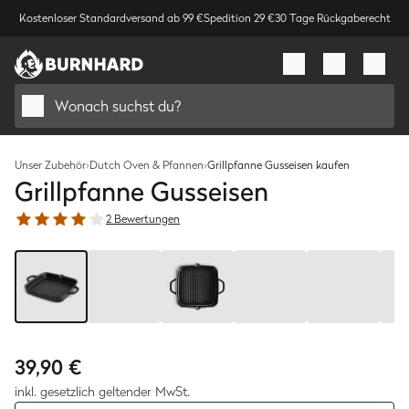
Kostenloser Standardversand ab 99 €
Spedition 29 €
30 Tage Rückgaberecht
Wonach suchst du?
Unser Zubehör
›
Dutch Oven & Pfannen
›
Grillpfanne Gusseisen kaufen
Grillpfanne Gusseisen
2 Bewertungen
Bild
1
/
10
39,90 €
inkl. gesetzlich geltender MwSt.