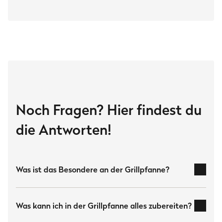
Material Grillpfanne
Gusseisen
Maße
30 x 36 cm inkl. Henkel
Artikelnummer
946105
Noch Fragen? Hier findest du
Leistungsdaten
Durchmesser
die Antworten!
30 cm
Gewicht
Was ist das Besondere an der Grillpfanne?
Gewicht
3.77 kg
äußerst
Was kann ich in der Grillpfanne alles zubereiten?
robust
hält hohen Temperaturen locker stand