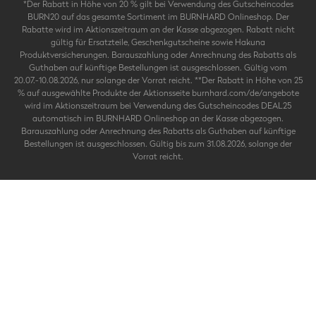
*Der Rabatt in Höhe von 20 % gilt bei Verwendung des Gutscheincodes
BURN20 auf das gesamte Sortiment im BURNHARD Onlineshop. Der
Rabatte wird im Aktionszeitraum an der Kasse abgezogen. Rabatt nicht
gültig für Ersatzteile, Geschenkgutscheine sowie Hakuna
Produktversicherungen. Barauszahlung oder Anrechnung des Rabatts als
Guthaben auf künftige Bestellungen ist ausgeschlossen. Gültig vom
20.07.-10.08.2026, nur solange der Vorrat reicht. **Der Rabatt in Höhe von 25
% auf ausgewählte Produkte der Aktionsseite burnhard.com/de/angebote
wird im Aktionszeitraum bei Verwendung des Gutscheincodes DEAL25
automatisch im BURNHARD Onlineshop an der Kasse abgezogen.
Barauszahlung oder Anrechnung des Rabatts als Guthaben auf künftige
Bestellungen ist ausgeschlossen. Gültig bis zum 31.08.2026, solange der
Vorrat reicht.