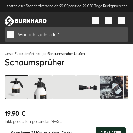
Kostenloser Standardversand ab 99 €
Spedition 29 €
30 Tage Rückgaberecht
Wonach suchst du?
Unser Zubehör
›
Grillreinger
›
Schaumsprüher kaufen
Schaumsprüher
Bild
1
/
6
19,90 €
inkl. gesetzlich geltender MwSt.