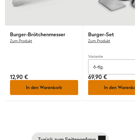
Herstellerinformation
Burnhard GmbH
Heesenstraße 31
40549 Düsseldorf
Burger-Brötchenmesser
Burger-Set
Deutschland
Zum Produkt
Zum Produkt
www.burnhard.com/de
Variante
6-tlg.
12,90 €
69,90 €
In den Warenkorb
In den Warenkorb
Zurück zum Seitenanfang