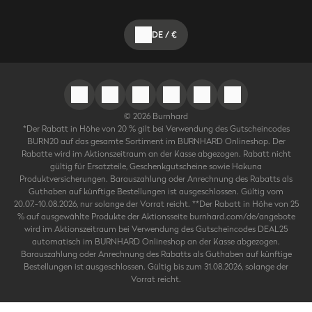
DE
/
€
©
2026
Burnhard
*Der Rabatt in Höhe von 20 % gilt bei Verwendung des Gutscheincodes
BURN20 auf das gesamte Sortiment im BURNHARD Onlineshop. Der
Rabatte wird im Aktionszeitraum an der Kasse abgezogen. Rabatt nicht
gültig für Ersatzteile, Geschenkgutscheine sowie Hakuna
Produktversicherungen. Barauszahlung oder Anrechnung des Rabatts als
Guthaben auf künftige Bestellungen ist ausgeschlossen. Gültig vom
20.07.-10.08.2026, nur solange der Vorrat reicht. **Der Rabatt in Höhe von 25
% auf ausgewählte Produkte der Aktionsseite burnhard.com/de/angebote
wird im Aktionszeitraum bei Verwendung des Gutscheincodes DEAL25
automatisch im BURNHARD Onlineshop an der Kasse abgezogen.
Barauszahlung oder Anrechnung des Rabatts als Guthaben auf künftige
Bestellungen ist ausgeschlossen. Gültig bis zum 31.08.2026, solange der
Vorrat reicht.