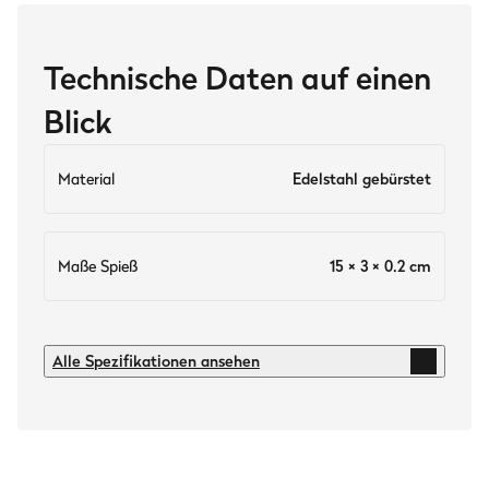
Technische Daten auf einen
Blick
Material
Edelstahl gebürstet
Maße Spieß
15 × 3 × 0.2 cm
Technische Daten
Alle Spezifikationen ansehen
Material
Edelstahl gebürstet
Ausstattung
extra breite Grifffläche, abgeschrägte Spitze