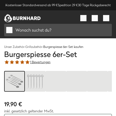
Kostenloser Standardversand ab 99 €
Spedition 29 €
30 Tage Rückgaberecht
Wonach suchst du?
Unser Zubehör
›
Grillzubehör
›
Burgerspiesse 6er-Set kaufen
Burgerspiesse 6er-Set
1 Bewertungen
Bild
1
/
6
19,90 €
inkl. gesetzlich geltender MwSt.