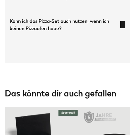
Herstellerinformation
Kann ich das Pizza-Set auch nutzen, wenn ich
Burnhard GmbH
keinen Pizzaofen habe?
Heesenstraße 31
40549 Düsseldorf
Deutschland
Pizzaaufsatz für Gasgrills
www.burnhard.com/de
FRED, EARL
GRANT
FRED Jr.
passt der Aufsatz nicht
Downloads
BURNHARD Pizzaschieber | Starter Guide
(4.6 MB)
Das könnte dir auch gefallen