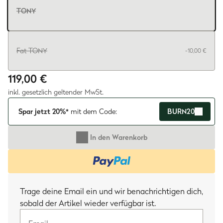
TONY
Fat TONY
-10,00 €
119,00 €
inkl. gesetzlich geltender MwSt.
Spar jetzt 20%*
mit dem Code:
BURN20
In den Warenkorb
Email
Trage deine Email ein und wir benachrichtigen dich,
sobald der Artikel wieder verfügbar ist.