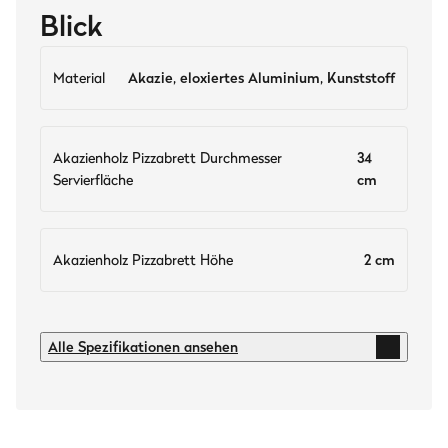
Blick
Material
Akazie, eloxiertes Aluminium, Kunststoff
Akazienholz Pizzabrett Durchmesser
34
Servierfläche
cm
Akazienholz Pizzabrett Höhe
2 cm
Technische Daten
Alle Spezifikationen ansehen
Material
Akazie, eloxiertes Aluminium, Kunststoff
Anwendung