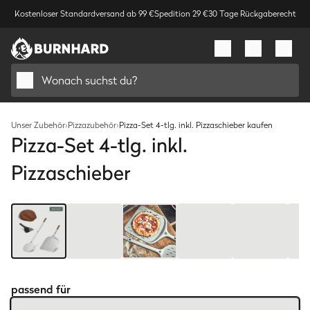
Kostenloser Standardversand ab 99 €
Spedition 29 €
30 Tage Rückgaberecht
Wonach suchst du?
Unser Zubehör
›
Pizzazubehör
›
Pizza-Set 4-tlg. inkl. Pizzaschieber kaufen
Pizza-Set 4-tlg. inkl.
Pizzaschieber
Bild
1
/
7
passend für