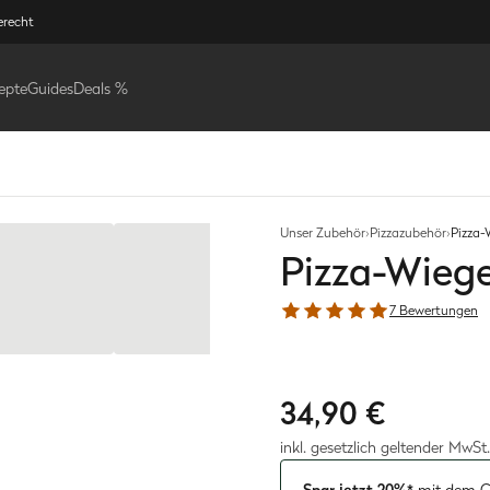
erecht
epte
Guides
Deals %
Unser Zubehör
›
Pizzazubehör
›
Pizza-
Pizza-Wieg
7 Bewertungen
34,90 €
inkl. gesetzlich geltender MwSt.