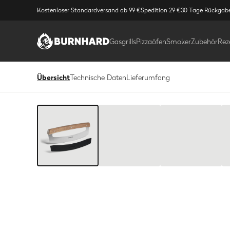
Kostenloser Standardversand ab 99 €
Spedition 29 €
30 Tage Rückgab
Gasgrills
Pizzaöfen
Smoker
Zubehör
Rez
Übersicht
Technische Daten
Lieferumfang
Bild
1
/
8