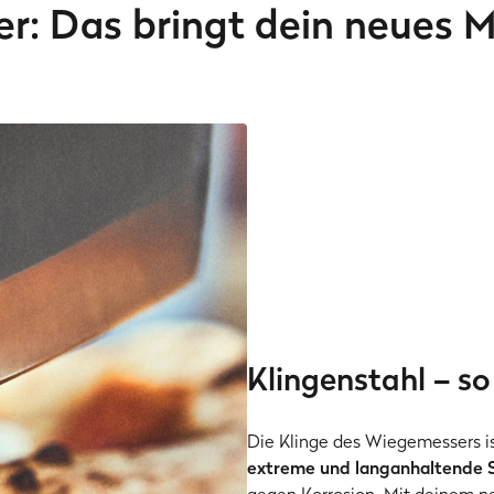
er: Das bringt dein neues 
Klingenstahl – so
Die Klinge des Wiegemessers ist
extreme und langanhaltende 