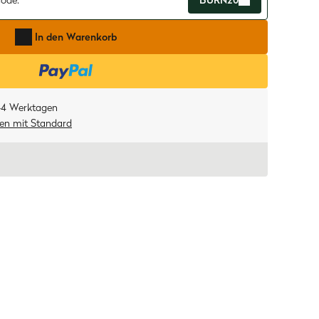
ode:
BURN20
In den Warenkorb
-4 Werktagen
ten
mit
Standard