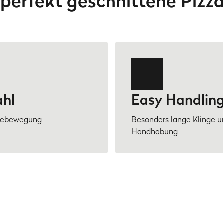
perfekt geschnittene Pizz
ahl
Easy Handling
egebewegung
Besonders lange Klinge un
Handhabung