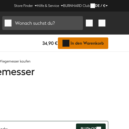
Store Finder
Hilfe & Service
BURNHARD Club
DE
/
€
Wonach suchst du?
34,90 €
In den Warenkorb
Wiegemesser kaufen
emesser