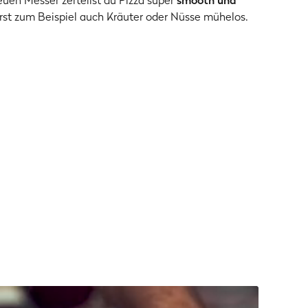
uen Messer zerteilst du Pizza super
smooth und
rst zum Beispiel auch Kräuter oder Nüsse mühelos.