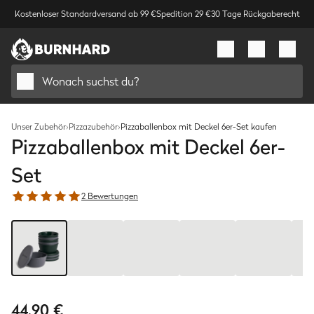
Kostenloser Standardversand ab 99 €
Spedition 29 €
30 Tage Rückgaberecht
Wonach suchst du?
Unser Zubehör
›
Pizzazubehör
›
Pizzaballenbox mit Deckel 6er-Set kaufen
Pizzaballenbox mit Deckel 6er-
Set
2 Bewertungen
Bild
1
/
8
44,90 €