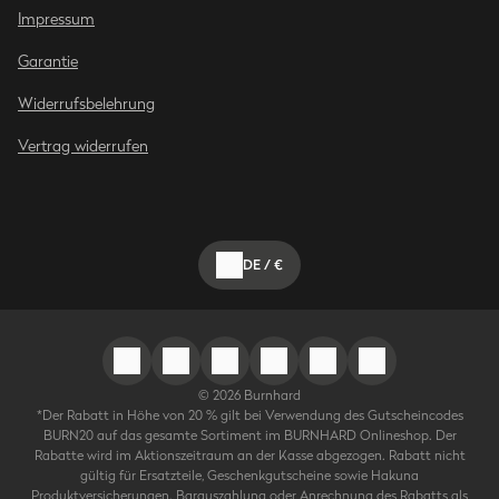
Impressum
Garantie
Widerrufsbelehrung
Vertrag widerrufen
DE
/
€
©
2026
Burnhard
*Der Rabatt in Höhe von 20 % gilt bei Verwendung des Gutscheincodes
BURN20 auf das gesamte Sortiment im BURNHARD Onlineshop. Der
Rabatte wird im Aktionszeitraum an der Kasse abgezogen. Rabatt nicht
gültig für Ersatzteile, Geschenkgutscheine sowie Hakuna
Produktversicherungen. Barauszahlung oder Anrechnung des Rabatts als