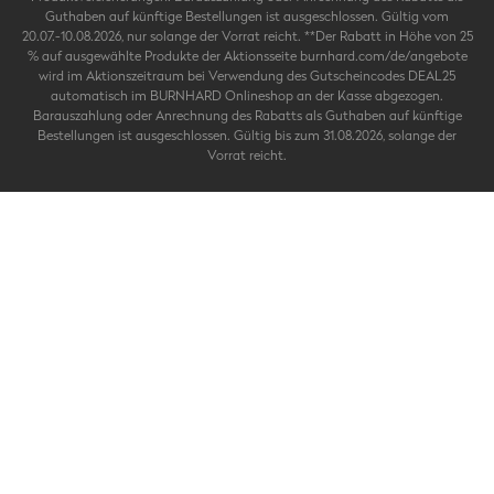
Guthaben auf künftige Bestellungen ist ausgeschlossen. Gültig vom
20.07.-10.08.2026, nur solange der Vorrat reicht. **Der Rabatt in Höhe von 25
% auf ausgewählte Produkte der Aktionsseite burnhard.com/de/angebote
wird im Aktionszeitraum bei Verwendung des Gutscheincodes DEAL25
automatisch im BURNHARD Onlineshop an der Kasse abgezogen.
Barauszahlung oder Anrechnung des Rabatts als Guthaben auf künftige
Bestellungen ist ausgeschlossen. Gültig bis zum 31.08.2026, solange der
Vorrat reicht.