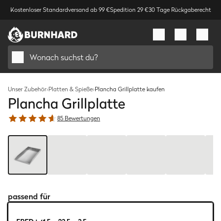
Kostenloser Standardversand ab 99 €
Spedition 29 €
30 Tage Rückgaberecht
Wonach suchst du?
Unser Zubehör
›
Platten & Spieße
›
Plancha Grillplatte kaufen
Plancha Grillplatte
85 Bewertungen
Bild
1
/
7
passend für