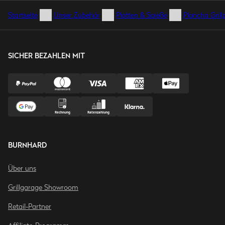
Startseite
Unser Zubehör
Platten & Spieße
Plancha Grill
SICHER BEZAHLEN MIT
BURNHARD
Über uns
Grillgarage Showroom
Retail-Partner