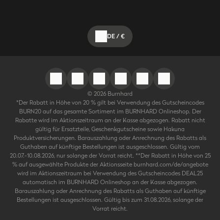
DE
/
€
©
2026
Burnhard
*Der Rabatt in Höhe von 20 % gilt bei Verwendung des Gutscheincodes
BURN20 auf das gesamte Sortiment im BURNHARD Onlineshop. Der
Rabatte wird im Aktionszeitraum an der Kasse abgezogen. Rabatt nicht
gültig für Ersatzteile, Geschenkgutscheine sowie Hakuna
Produktversicherungen. Barauszahlung oder Anrechnung des Rabatts als
Guthaben auf künftige Bestellungen ist ausgeschlossen. Gültig vom
20.07.-10.08.2026, nur solange der Vorrat reicht. **Der Rabatt in Höhe von 25
% auf ausgewählte Produkte der Aktionsseite burnhard.com/de/angebote
wird im Aktionszeitraum bei Verwendung des Gutscheincodes DEAL25
automatisch im BURNHARD Onlineshop an der Kasse abgezogen.
Barauszahlung oder Anrechnung des Rabatts als Guthaben auf künftige
Bestellungen ist ausgeschlossen. Gültig bis zum 31.08.2026, solange der
Vorrat reicht.