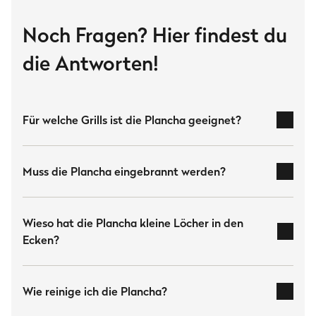
Maße
Plancha Grillplatte FRED klein
Noch Fragen? Hier findest du
41.5 × 23.5 × 3.5 cm
die Antworten!
Sicherheitshinweise
Bitte beachte die Hauptbedienungsanleitung, um
Für welche Grills ist die Plancha geeignet?
dieses Ersatzteil fachgerecht einzubauen.
Herstellerinformation
Muss die Plancha eingebrannt werden?
Burnhard GmbH
Heesenstraße 31
FRED Series 4 Gasgrills:
40549 Düsseldorf
Wieso hat die Plancha kleine Löcher in den
Deutschland
große Plancha:
Statt der Roste in allen
Ecken?
www.burnhard.com/de
Grillgrößen einsetzbar
Kleine Plancha:
Statt der Roste immer
nur
Downloads
Wie reinige ich die Plancha?
mittig
im Grill einsetzbar
BURNHARD Plancha | Pflegehinweis
(1.4 MB)