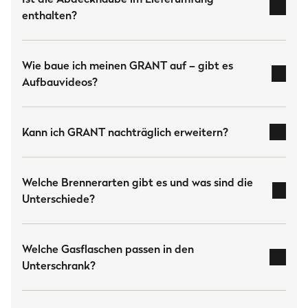
enthalten?
Wie baue ich meinen GRANT auf – gibt es
Aufbauvideos?
hier
Kann ich GRANT nachträglich erweitern?
GRANT Tipps & Aufbauvideos
Welche Brennerarten gibt es und was sind die
zusätzlichen Modulen,
Unterschiede?
Brennern oder Stauraumlösungen
hier
Edelstahl-Stabbrennern, Gussbrennern
Welche Gasflaschen passen in den
und Infrarot-Keramikbrennern
Unterschrank?
5, 8 oder 11 kg Gasflaschen