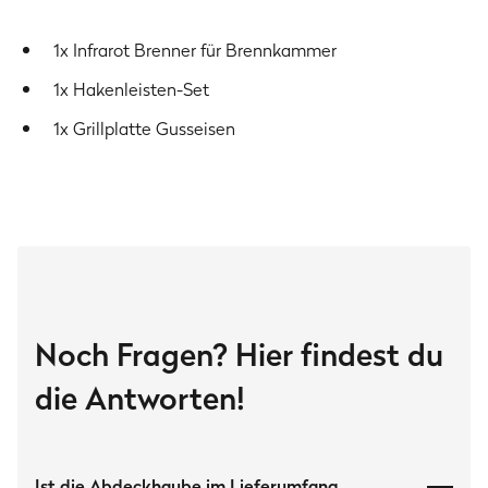
Downloads
1x Infrarot Brenner für Brennkammer
GRANT Garantiebedingungen
(141 kB)
1x Hakenleisten-Set
1x Grillplatte Gusseisen
Noch Fragen? Hier findest du
die Antworten!
Ist die Abdeckhaube im Lieferumfang