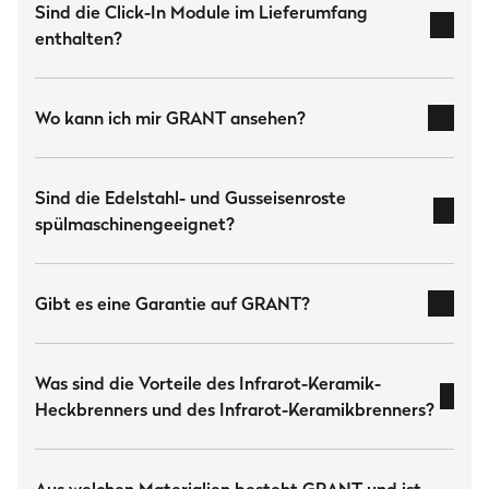
Sind die Click-In Module im Lieferumfang
enthalten?
Die
Edelstahl-Stabbrenner
sind echte
zusätzlichen
Allrounder fürs klassische Gasgrillen, langlebig
Gasflasche
separat erhältlich
und zuverlässig.
Wo kann ich mir GRANT ansehen?
Die
Gussbrenner
bringen dank ihrer Masse eine
besonders gleichmäßige Hitzeverteilung und
hier
Sind die Edelstahl- und Gusseisenroste
halten die Temperatur stabil – ideal für langes,
spülmaschinengeeignet?
konstantes Grillen.
Und wenn du scharf anbraten willst, greifst du
Edelstahlroste
zum
Infrarot-Keramikbrenner
: Der ballert bis zu
Gusseisenroste
Gibt es eine Garantie auf GRANT?
900 °C raus und sorgt für die perfekte Kruste und
ordentlich Röstaromen.
Was sind die Vorteile des Infrarot-Keramik-
hier
Heckbrenners und des Infrarot-Keramikbrenners?
Der stufenlose Infrarot-Keramik-Heckbrenner
bringt gleich mehrere Vorteile mit: