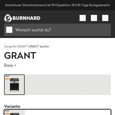
Kostenloser Standardversand ab 99 €
Spedition 29 €
30 Tage Rückgaberecht
Wonach suchst du?
Gasgrills
›
GRANT
›
GRANT kaufen
GRANT
Base +
Bild
1
/
10
Variante