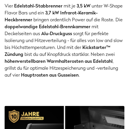
Vier
Edelstahl-Stabbrenner
mit je
3,5 kW
unter W-Shape
Flavor Bars und ein
3,7 kW
Infrarot-Keramik-
Heckbrenner
bringen ordentlich Power auf die Roste. Die
doppelwandige Edelstahl-Brennkammer
mit
Deckelseiten aus
Alu-Druckguss
sorgt für perfekte
Isolierung und Hitzeverteilung - für alles von low and slow
bis Höchsttemperaturen. Und mit der
Kickstarter™
Zündung
bist du auf Knopfdruck startklar. Neben zwei
höhenverstellbaren Warmhalterosten aus Edelstahl
,
grillst du für optimale Hitzespeicherung und -verteilung
auf
vier
Hauptrosten
aus Gusseisen
.