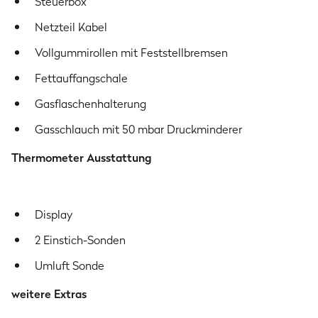
Steuerbox
125 cm
Netzteil Kabel
Höhe geöffneter Deckel
156 cm
Vollgummirollen mit Feststellbremsen
Fettauffangschale
Sicherheitshinweise
Gasflaschenhalterung
Nur im Freien verwenden.
Gasschlauch mit 50 mbar Druckminderer
Bitte lies die Bedienungsanleitung vor Inbetriebnahme
des Gerätes.
Thermometer Ausstattung
ACHTUNG: Zugängliche Teile können sehr heiß sein.
Kinder fernhalten.
Display
Herstellerinformation
2 Einstich-Sonden
Burnhard GmbH
Heesenstraße 31
Umluft Sonde
40549 Düsseldorf
Deutschland
weitere Extras
www.burnhard.com/de