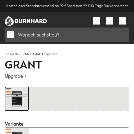
Kostenloser Standardversand ab 99 €
Spedition 29 €
30 Tage Rückgaberecht
Wonach suchst du?
Gasgrills
›
GRANT
›
GRANT kaufen
GRANT
Upgrade +
Bild
1
/
11
Variante