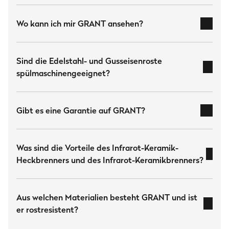
Allrounder fürs klassische Gasgrillen, langlebig
Gasflasche
separat erhältlich
und zuverlässig.
Wo kann ich mir GRANT ansehen?
Die
Gussbrenner
bringen dank ihrer Masse eine
besonders gleichmäßige Hitzeverteilung und
hier
Sind die Edelstahl- und Gusseisenroste
halten die Temperatur stabil – ideal für langes,
spülmaschinengeeignet?
konstantes Grillen.
Und wenn du scharf anbraten willst, greifst du
Edelstahlroste
zum
Infrarot-Keramikbrenner
: Der ballert bis zu
Gusseisenroste
Gibt es eine Garantie auf GRANT?
900 °C raus und sorgt für die perfekte Kruste und
ordentlich Röstaromen.
Was sind die Vorteile des Infrarot-Keramik-
hier
Heckbrenners und des Infrarot-Keramikbrenners?
Der stufenlose Infrarot-Keramik-Heckbrenner
bringt gleich mehrere Vorteile mit:
Aus welchen Materialien besteht GRANT und ist
er rostresistent?
Gleichmäßige Grillergebnisse
: In Verbindung mit