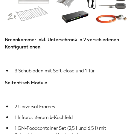
Leistungsdaten
4× Edelstahl-Stabbrenner je
3.5 kW
Leistung, XXL-Infrarot-Keramikbrenner
Brennkammer inkl. Unterschrank in 2 verschiedenen
8 kW
Konfigurationen
Gesamtleistung
25.7 kW
3 Schubladen mit Soft-close und 1 Tür
Infrarot-Keramik-Heckbrenner
3.7 kW
Seitentisch Module
Gesamt
51.4
kW
2 Universal Frames
Abmessungen
1 Infrarot Keramik-Kochfeld
Grillfläche der Hauptbrennkammer
1 GN-Foodcontainer Set (2,5 l und 6,5 l) mit
72 × 41.5 cm