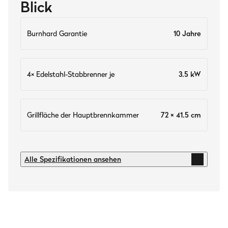
Blick
Burnhard Garantie
10 Jahre
4× Edelstahl-Stabbrenner je
3.5 kW
Grillfläche der Hauptbrennkammer
72 × 41.5 cm
Technische Daten
Alle Spezifikationen ansehen
Burnhard Garantie
10 Jahre
Hauptgrillfläche
75 x 44 cm (BxT)