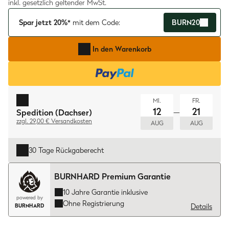
inkl. gesetzlich geltender MwSt.
Spar jetzt 20%*
mit dem Code:
BURN20
In den Warenkorb
MI
.
FR
.
12
21
—
Spedition (Dachser)
zzgl. 29,00 € Versandkosten
AUG
AUG
30 Tage Rückgaberecht
BURNHARD Premium Garantie
10 Jahre Garantie inklusive
powered by
Ohne Registrierung
Details
BURNHARD