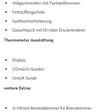
Vollgummirollen mit Feststellbremsen
Herstellerinformation
Fettauffangschale
Burnhard GmbH
Heesenstraße 31
Gasflaschenhalterung
40549 Düsseldorf
Gasschlauch mit 50 mbar Druckminderer
Deutschland
www.burnhard.com/de
Thermometer Ausstattung
Downloads
GRANT Garantiebedingungen
(141 kB)
Display
2 Einstich-Sonden
Umluft Sonde
weitere Extras
1x Infrarot Keramikbrenner für Brennkammer