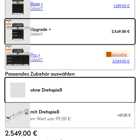
Base +
1.699,00 €
GRANT
Upgrade +
2.549,00 €
GRANT
Bestseller
Pro +
GRANT
3.049,00 €
Passendes Zubehör auswählen
ohne Drehspieß
mit Drehspieß
+69,30 €
im Wert von 99,00 €
2.549,00 €