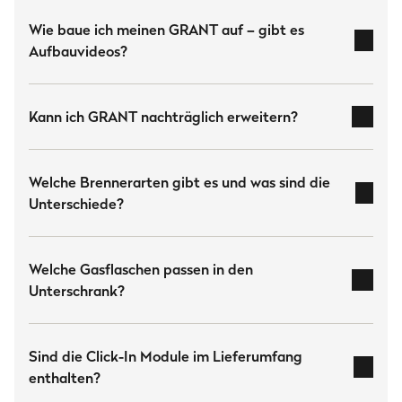
Wie baue ich meinen GRANT auf – gibt es
Aufbauvideos?
hier
Kann ich GRANT nachträglich erweitern?
GRANT Tipps & Aufbauvideos
Welche Brennerarten gibt es und was sind die
zusätzlichen Modulen,
Unterschiede?
Brennern oder Stauraumlösungen
hier
Edelstahl-Stabbrennern, Gussbrennern
Welche Gasflaschen passen in den
und Infrarot-Keramikbrennern
Unterschrank?
5, 8 oder 11 kg Gasflaschen
Sind die Click-In Module im Lieferumfang
enthalten?
Die
Edelstahl-Stabbrenner
sind echte
zusätzlichen